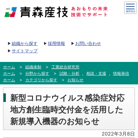
組織から探す
採用情報
お問い合わせ
サイトマップ
ホーム
組織体制
工業総合研究所
,
,
ホーム
分野から探す
試験・分析
相談・支援
情報発信
ホーム
カテゴリから探す
お知らせ
新型コロナウイルス感染症対応
地方創生臨時交付金を活用した
新規導入機器のお知らせ
2022年3月8日