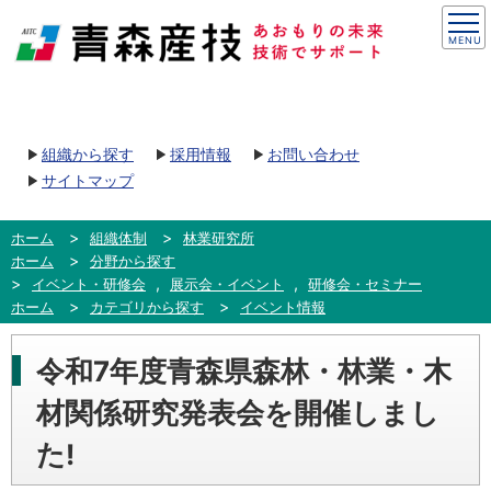
組織から探す
採用情報
お問い合わせ
サイトマップ
ホーム
組織体制
林業研究所
ホーム
分野から探す
,
,
イベント・研修会
展示会・イベント
研修会・セミナー
ホーム
カテゴリから探す
イベント情報
令和7年度⻘森県森林・林業・⽊
材関係研究発表会を開催しまし
た!