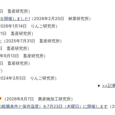
3日
畜産研究所
）
を開催しました!
（
2026年2月20日
林業研究所
）
2026年1月14日
りんご研究所
）
21日
畜産研究所
）
た
（
2025年7月31日
畜産研究所
）
日
畜産研究所
）
4年9月13日
畜産研究所
）
6日
畜産研究所
）
所
）
2024年3月5日
りんご研究所
）
>>記
（
2026年8月7日
農産物加工研究所
）
殺菌条件と保存温度）を7月23日（木曜日）に開催します
（
2