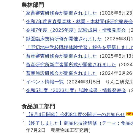
農林部門
家畜審査研修会が開催されました
（
2026年6月2
令和7年度⻘森県森林・林業・⽊材関係研究発表会
令和7年度（2025年度）試験成果・情報発表会
（
獣医臨床技術研修が開催されました
（
2025年8月
「野辺地中学校職場体験学習」報告を更新しまし
畜産審査研修会が開催されました
（
2025年6月13
畜産研究所新庁舎開所式が開催されました
（
202
畜産施設研修会が開催されました
（
2024年6月2
イベント情報一覧
（
2024年3月5日
りんご研究
令和5年度（2023年度）試験成果・情報発表会
（
食品加工部門
【9月4日開催】令和8年度公開デーのお知らせ
Ne
【終了しました】商品化技術研修（テーマ：食品の
w
年7月2日
農産物加工研究所
）