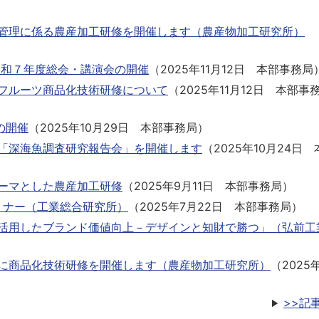
管理に係る農産加工研修を開催します（農産物加工研究所）
令和７年度総会・講演会の開催
（
2025年11月12日
本部事務局
イフルーツ商品化技術研修について
（
2025年11月12日
本部事
の開催
（
2025年10月29日
本部事務局
）
・「深海魚調査研究報告会」を開催します
（
2025年10月24日
ーマとした農産加工研修
（
2025年9月11日
本部事務局
）
セミナー（工業総合研究所）
（
2025年7月22日
本部事務局
）
を活用したブランド価値向上－デザインと知財で勝つ」（弘前工
マに商品化技術研修を開催します（農産物加工研究所）
（
2025
>>記