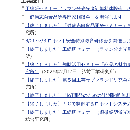
工業部門
工総研セミナー（ラマン分光光度計無料体験会）
「健康志向食品等専門家相談会」を開催します！
【終了しました】「健康志向食品開発セミナー」
究所
）
6/29~7/3 ロボット安全特別教育研修会を開催し
【終了しました】工総研セミナー（ラマン分光光
所
）
【終了しました】知財活用セミナー「商品の魅力
究所）
（
2026年2月17日
弘前工業研究所
）
【終了しました】第５回工芸サブブランド研究会
究所
）
【終了しました】「IoT開発のための計測装置 無
【終了しました】PLCで制御するロボットシステ
【終了しました】工総研セミナー（顕微鏡型蛍光
総合研究所
）