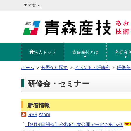
本文へ
法人トップ
青森産技とは
各研究
ホーム
分野から探す
イベント・研修会
研修会
研修会・セミナー
新着情報
RSS
Atom
【9月4日開催】令和8年度公開デーのお知らせ
Ne