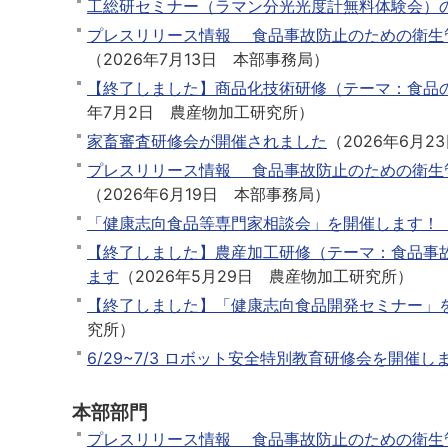
工総研セミナー（ラマン分光光度計無料体験会）
w
プレスリリース情報 食品事故防止のための衛生
（
2026年7月13日
本部事務局
）
【終了しました】商品化技術研修（テーマ：食品の
年7月2日
農産物加工研究所
）
家畜審査研修会が開催されました
（
2026年6月2
プレスリリース情報 食品事故防止のための衛生
（
2026年6月19日
本部事務局
）
「健康志向食品等専門家相談会」を開催します！
【終了しました】農産加工研修（テーマ：食品事故
ます
（
2026年5月29日
農産物加工研究所
）
【終了しました】「健康志向食品開発セミナー」
究所
）
6/29~7/3 ロボット安全特別教育研修会を開催し
本部部門
プレスリリース情報 食品事故防止のための衛生