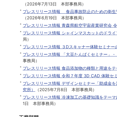
（
2026年7月13日
本部事務局
）
プレスリリース情報 食品事故防止のための衛生
（
2026年6月19日
本部事務局
）
プレスリリース情報 青森県航空宇宙産業研究会 
プレスリリース情報 シャインマスカットのドラ
局
）
プレスリリース情報 ３Dスキャナー体験セミナー
プレスリリース情報 「大豆たんぱくセミナー」
事務局
）
プレスリリース情報 食品添加物の種類と用途をテ
プレスリリース情報 令和７年度 3D CAD 体験
プレスリリース情報 デザインセミナー「助成金
究所）
（
2025年7月8日
本部事務局
）
プレスリリース情報 冷凍加工の基礎知識をテー
1日
本部事務局
）