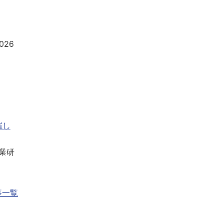
026
催し
業研
事一覧