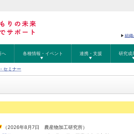
組織
所へ
各種情報・イベント
連携・支援
研究成
・セミナー
（
2026年8月7日
農産物加工研究所
）