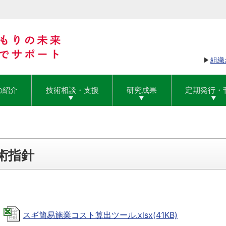
組織
の紹介
技術相談・支援
研究成果
定期発行・
術指針
。
スギ簡易施業コスト算出ツール.xlsx(41KB)