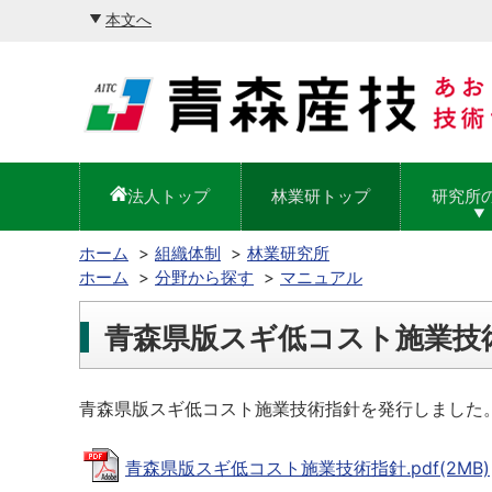
本文へ
法人トップ
林業研トップ
研究所
ホーム
組織体制
林業研究所
ホーム
分野から探す
マニュアル
青森県版スギ低コスト施業技
青森県版スギ低コスト施業技術指針を発行しました
青森県版スギ低コスト施業技術指針.pdf(2MB)