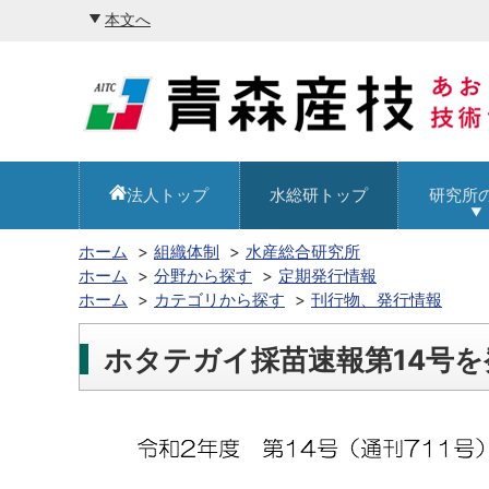
本文へ
法人トップ
水総研トップ
研究所
ホーム
組織体制
水産総合研究所
ホーム
分野から探す
定期発行情報
ホーム
カテゴリから探す
刊行物、発行情報
ホタテガイ採苗速報第14号