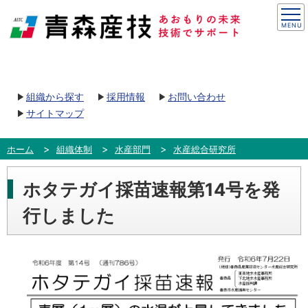
組織から探す
採用情報
お問い合わせ
サイトマップ
ホーム
組織体制
水産部門
水産総合研究所
ホタテガイ採苗速報第14号を発
行しました