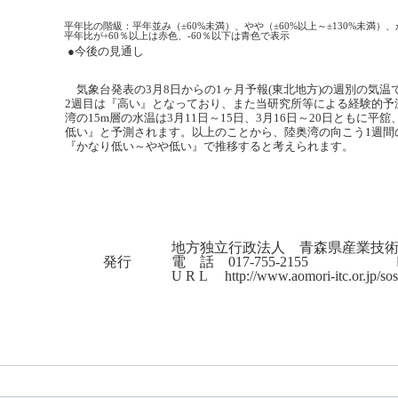
平年比の階級：平年並み（±60%未満）、やや（±60%以上～±130%未満）、か
平年比が+60％以上は赤色、-60％以下は青色で表示
●今後の見通し
気象台発表の3月8日からの1ヶ月予報(東北地方)の週別の気温
2週目は『高い』となっており、また当研究所等による経験的予
湾の15m層の水温は3月11日～15日、3月16日～20日ともに平
低い』と予測されます。以上のことから、陸奥湾の向こう1週間
『かなり低い～やや低い』で推移すると考えられます。
地方独立行政法人 青森県産業技
発行
電 話 017-755-2155 ＦＡＸ
U R L http://www.aomori-itc.or.jp/sos