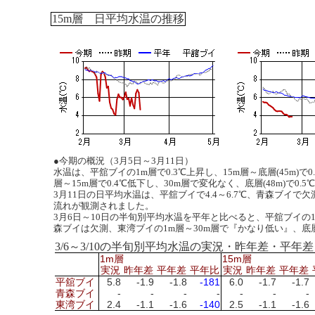
15m層 日平均水温の推移
●今期の概況（3月5日～3月11日）
水温は、平舘ブイの1m層で0.3℃上昇し、15m層～底層(45m)
層～15m層で0.4℃低下し、30m層で変化なく、底層(48m)で0.
3月11日の日平均水温は、平舘ブイで4.4～6.7℃、青森ブイで
流れが観測されました。
3月6日～10日の半旬別平均水温を平年と比べると、平舘ブイの1
森ブイは欠測、東湾ブイの1m層～30m層で『かなり低い』、底層
3/6～3/10の半旬別平均水温の実況・昨年差・平
1m層
15m層
実況
昨年差
平年差
平年比
実況
昨年差
平年差
平舘ブイ
5.8
-1.9
-1.8
-181
6.0
-1.7
-1.7
青森ブイ
-
-
-
-
-
-
-
東湾ブイ
2.4
-1.1
-1.6
-140
2.5
-1.1
-1.6