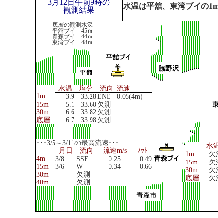
3月12日午前9時の
水温は平舘、東湾ブイの1
観測結果
底層の観測水深
平舘ブイ 45ｍ
青森ブイ 44ｍ
東湾ブイ 48ｍ
水温
塩分
流向
流速
1m
3.9
33.28
ENE
0.05(4m)
15m
5.1
33.60
欠測
30m
6.6
33.82
欠測
底層
6.7
33.98
欠測
･･･3/5～3/11の最高流速･･･
水
月日
流向
流速m/s
ﾉｯﾄ
1m
欠
4m
3/8
SSE
0.25
0.49
15m
欠
15m
3/6
W
0.34
0.66
30m
欠
30m
欠測
底層
欠
40m
欠測