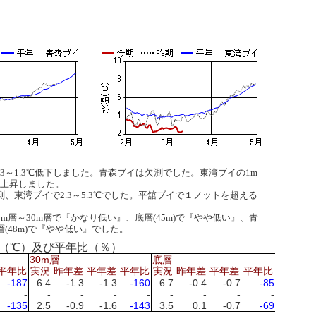
で0.3～1.3℃低下しました。青森ブイは欠測でした。東湾ブイの1m
5℃上昇しました。
欠測、東湾ブイで2.3～5.3℃でした。平舘ブイで１ノットを超える
m層～30m層で『かなり低い』、底層(45m)で『やや低い』、青
(48m)で『やや低い』でした。
年差（℃）及び平年比（％）
30m層
底層
平年比
実況
昨年差
平年差
平年比
実況
昨年差
平年差
平年比
-187
6.4
-1.3
-1.3
-160
6.7
-0.4
-0.7
-85
-
-
-
-
-
-
-
-
-
-135
2.5
-0.9
-1.6
-143
3.5
0.1
-0.7
-69