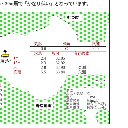
m～30m層で『かなり低い』となっています。
気温
風向
風速
0.6
C
0.0
水温
塩分
溶存酸素
1m
2.4
32.85
15m
2.3
32.92
30m
2.8
32.90
欠測
底層
5.5
33.84
欠測
温
測
単位
水温・気温 ℃
測
塩分 PSU
測
溶存酸素 ％(mg/L)
流向流速 16方位 m/秒
測
風向風速 16方位 m/秒