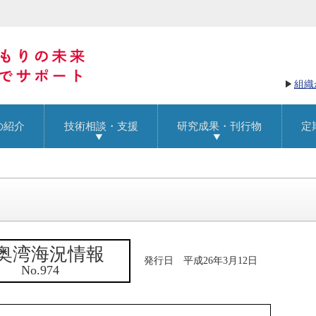
組織
の紹介
技術相談・支援
研究成果・刊行物
定
奥湾海況情報
発行日 平成26年3月12日
No.974