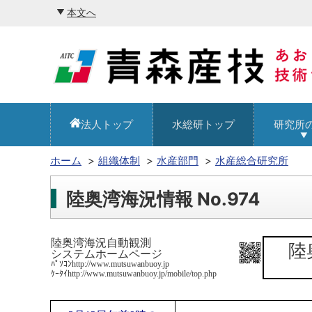
本文へ
法人トップ
水総研トップ
研究所
ホーム
組織体制
水産部門
水産総合研究所
陸奥湾海況情報 No.974
陸奥湾海況自動観測
陸
システムホームページ
ﾊﾟｿｺﾝhttp://www.mutsuwanbuoy.jp
ｹｰﾀｲhttp://www.mutsuwanbuoy.jp/mobile/top.php