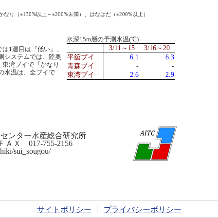
なり（±130%以上～±200%未満）、はなはだ（±200%以上）
水深15m層の予測水温(℃)
3/11～15
3/16～20
では1週目は『低い』、
測システムでは、陸奥
平舘ブイ
6.1
6.3
舘、東湾ブイで『かなり
青森ブイ
-
-
の水温は、全ブイで
東湾ブイ
2.6
2.9
術センター水産総合研究所
 017-755-2156
hiki/sui_sougou/
サイトポリシー
プライバシーポリシー