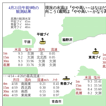
4月21日午前9時の
現況の水温は『やや高い～はなはだ
観測結果
向こう1週間は『やや高い～かなり
底層の観測水深
平舘ブイ 45ｍ
青森ブイ 44ｍ
東湾ブイ 48ｍ
水温
塩分
流向
流速
1m
9.3
欠測
北
0.05
1
15m
9.2
欠測
北北西
0.05
1
30m
9.3
33.96
欠測
欠測
3
底層
8.0
33.76
欠測
欠測
底
･･･4/14～4/20の最高流速･･･
水温
塩分
月日
流向
流速m/s
ﾉｯﾄ
1m
9.3
33.41
4m
4/18
南南東
0.21
0.41
15m
9.1
33.54
15m
4/19
西北西
0.30
0.59
30m
8.4
33.60
30m
4/18
南西
0.55
1.06
底層
8.2
欠測
40m
4/19
東南東
0.50
0.97