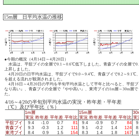
15m層 日平均水温の推移
●今期の概況（4月14日～4月20日）
水温は、平舘ブイの全層で0.1～0.6℃低下しました。青森ブイの全層で0.1
上昇しました。
4月20日の日平均水温は、平舘ブイで9.0～9.4℃、青森ブイで8.2～9.1
を超える流れが観測されました。
4月16日～4月20日の平均を半旬平均水温として平年と比べると、平舘ブイ
なり高い』、青森ブイの全層で『やや高い』、東湾ブイの1m層～30m層で
た。
4/16～4/20の半旬別平均水温の実況・昨年差・平年差
（℃）及び平年比（％）
1m層
15m層
3
実況
昨年差
平年差
平年比
実況
昨年差
平年差
平年比
実
平舘ブイ
9.4
-1.0
0.7
81
9.4
-0.9
0.7
84
9
青森ブイ
9.3
-0.3
1.2
111
9.1
-0.2
1.4
124
8
東湾ブイ
8.4
0.9
1.5
154
8.3
1.4
1.8
167
8