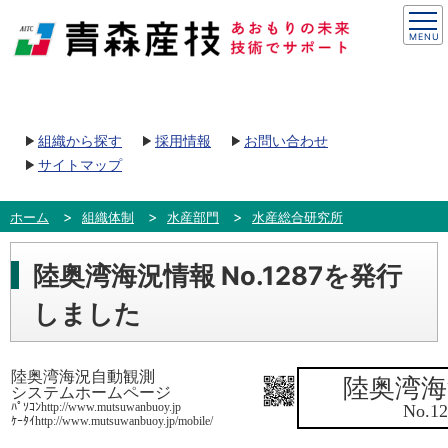
組織から探す
採用情報
お問い合わせ
サイトマップ
ホーム
組織体制
水産部門
水産総合研究所
陸奥湾海況情報 No.1287を発行
しました
陸奥湾海況自動観測
陸奥湾海
システムホームページ
ﾊﾟｿｺﾝhttp://www.mutsuwanbuoy.jp
No.12
ｹｰﾀｲhttp://www.mutsuwanbuoy.jp/mobile/