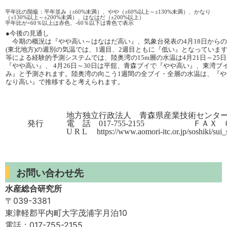
平年比の階級：平年並み（±60%未満）、やや（±60%以上～±130%未満）、かなり
（±130%以上～±200%未満）、はなはだ（±200%以上）
平年比が+60％以上は赤色、-60％以下は青色で表示
●今後の見通し
今期の概況は『やや高い～はなはだ高い』、気象台発表の4月18日からの
(東北地方)の週別の気温では、1週目、2週目ともに『低い』となっていま
等による経験的予測システムでは、陸奥湾の15m層の水温は4月21日～25
『やや高い』、 4月26日～30日は平舘、青森ブイで『やや高い』、東湾ブ
み』と予測されます。陸奥湾の向こう1週間の全ブイ・全層の水温は、『や
なり高い』で推移すると考えられます。
地方独立行政法人 青森県産業技術センタ
発行
電 話 017-755-2155 ＦＡＸ 017-
U R L https://www.aomori-itc.or.jp/soshiki/sui
お問い合わせ先
水産総合研究所
〒039-3381
東津軽郡平内町大字茂浦字月泊10
電話：017-755-2155