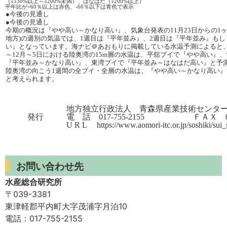
（±130%以上～±200%未満）、はなはだ（±200%以上）
平年比が+60％以上は赤色、-60％以下は青色で表示
●今後の見通し
●今後の見通し
今期の概況は『やや高い～かなり高い』、気象台発表の11月23日からの1ヶ
地方)の週別の気温では、1週目は『平年並み』、2週目は『平年並み』もし
い』となっています。海ナビ＠あおもりに掲載している水温予測によると、1
～12月～5日における陸奥湾の15m層の水温は、平舘ブイで『やや高い』
『平年並み～かなり高い』、東湾ブイで『平年並み～はなはだ高い』と予
陸奥湾の向こう1週間の全ブイ・全層の水温は、『やや高い～かなり高い』
と考えられます。
地方独立行政法人 青森県産業技術センタ
発行
電 話 017-755-2155 ＦＡＸ 017-
U R L https://www.aomori-itc.or.jp/soshiki/sui
お問い合わせ先
水産総合研究所
〒039-3381
東津軽郡平内町大字茂浦字月泊10
電話：017-755-2155