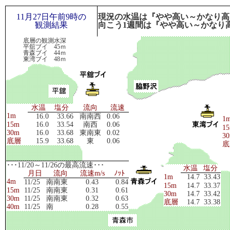
11月27日午前9時の
現況の水温は『やや高い～かなり高
観測結果
向こう1週間は『やや高い～かなり
底層の観測水深
平舘ブイ 45ｍ
青森ブイ 44ｍ
東湾ブイ 48ｍ
水温
塩分
流向
流速
1m
16.0
33.66
南南西
0.06
1
15m
16.0
33.54
南西
0.06
1
30m
16.0
33.68
東南東
0.02
3
底層
15.9
33.68
東
0.06
底
･･･11/20～11/26の最高流速･･･
水温
塩分
月日
流向
流速m/s
ﾉｯﾄ
1m
14.7
33.43
4m
11/25
南南東
0.43
0.84
15m
14.7
33.37
15m
11/25
南南東
0.31
0.61
30m
14.7
33.42
30m
11/25
南南東
0.32
0.63
底層
14.7
33.38
40m
11/25
南
0.28
0.55