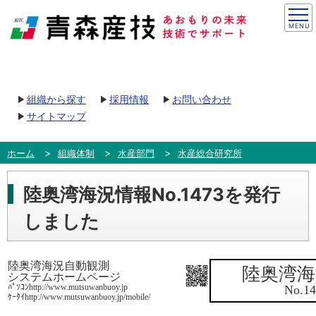
組織から探す
採用情報
お問い合わせ
サイトマップ
ホーム
組織体制
水産部門
水産総合研究所
陸奥湾海況情報No.1473を発行
しました
陸奥湾海況自動観測
陸奥湾海
システムホームページ
ﾊﾟｿｺﾝhttp://www.mutsuwanbuoy.jp
No.14
ｹｰﾀｲhttp://www.mutsuwanbuoy.jp/mobile/