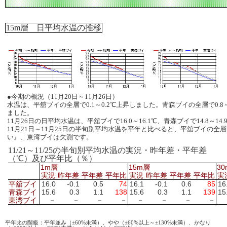
15m層 日平均水温の推移
●今期の概況（11月20日～11月26日）
水温は、平舘ブイの全層で0.1～0.2℃上昇しました。青森ブイの全層で0.8
ました。
11月26日の日平均水温は、平舘ブイで16.0～16.1℃、青森ブイで14.8～14.
11月21日～11月25日の半旬別平均水温を平年と比べると、平舘ブイの
い』、東湾ブイは欠測です。
11/21～11/25の半旬別平均水温の実況・昨年差・平年差
（℃）及び平年比（％）
1m層
15m層
3
実況
昨年差
平年差
平年比
実況
昨年差
平年差
平年比
実
平舘ブイ
16.0
-0.1
0.5
74
16.1
-0.1
0.6
85
16
青森ブイ
15.6
0.3
1.1
138
15.6
0.3
1.1
139
15
東湾ブイ
－
－
－
－
－
－
－
－
平年比の階級：平年並み（±60%未満）、やや（±60%以上～±130%未満）、かなり