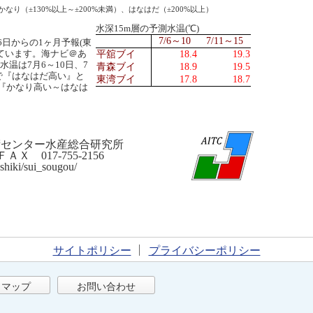
なり（±130%以上～±200%未満）、はなはだ（±200%以上）
水深15m層の予測水温(℃)
7/6～10
7/11～15
日からの1ヶ月予報(東
ています。海ナビ＠あ
平舘ブイ
18.4
19.3
温は7月6～10日、7
青森ブイ
18.9
19.5
で『はなはだ高い』と
東湾ブイ
17.8
18.7
『かなり高い～はなは
術センター水産総合研究所
 017-755-2156
shiki/sui_sougou/
サイトポリシー
プライバシーポリシー
トマップ
お問い合わせ