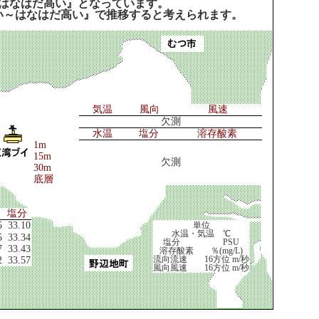
はなはだ高い』となっています。
い～はなはだ高い』で推移すると考えられます。
気温
風向
風速
欠測
水温
塩分
溶存酸素
1m
15m
欠測
30m
底層
塩分
5
33.10
単位
水温・気温 ℃
5
33.34
塩分 PSU
7
33.43
溶存酸素 ％(mg/L)
流向流速 16方位 m/秒
2
33.57
風向風速 16方位 m/秒