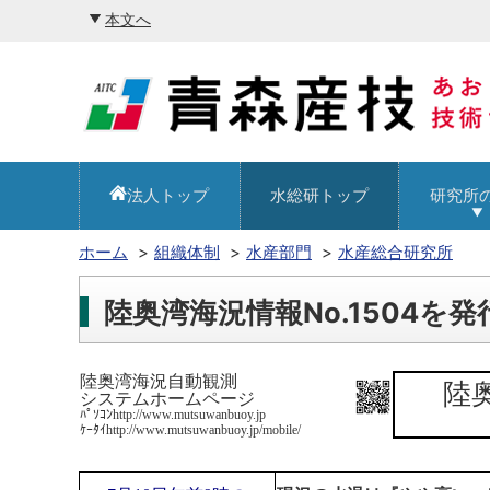
本文へ
法人トップ
水総研トップ
研究所
ホーム
組織体制
水産部門
水産総合研究所
陸奥湾海況情報No.1504を
陸奥湾海況自動観測
陸
システムホームページ
ﾊﾟｿｺﾝhttp://www.mutsuwanbuoy.jp
ｹｰﾀｲhttp://www.mutsuwanbuoy.jp/mobile/