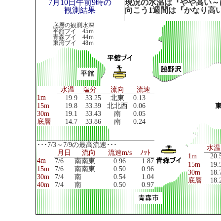
7月10日午前9時の
現況の水温は『やや高い～
観測結果
向こう1週間は『かなり高
底層の観測水深
平舘ブイ 45ｍ
青森ブイ 44ｍ
東湾ブイ 48ｍ
水温
塩分
流向
流速
1m
19.9
33.25
北東
0.13
15m
19.8
33.39
北北西
0.06
30m
19.1
33.43
南
0.05
底層
14.7
33.86
南
0.24
･･･7/3～7/9の最高流速･･･
水温
月日
流向
流速m/s
ﾉｯﾄ
1m
20.
4m
7/6
南南東
0.96
1.87
15m
19.
15m
7/6
南南東
0.50
0.96
30m
18.
30m
7/4
南
0.54
1.04
底層
18.
40m
7/4
南
0.50
0.97