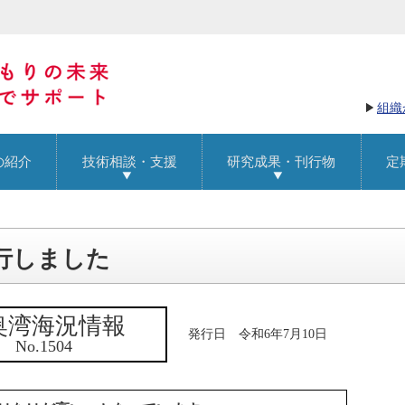
組織
の紹介
技術相談・支援
研究成果・刊行物
定
発行しました
奥湾海況情報
発行日 令和6年7月10日
No.1504