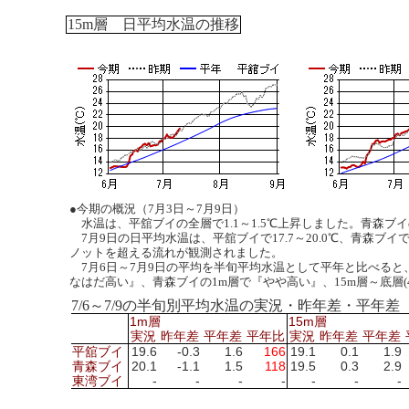
15m層 日平均水温の推移
●今期の概況（7月3日～7月9日）
水温は、平舘ブイの全層で1.1～1.5℃上昇しました。青森ブイ
7月9日の日平均水温は、平舘ブイで17.7～20.0℃、青森ブイで
ノットを超える流れが観測されました。
7月6日～7月9日の平均を半旬平均水温として平年と比べると、平
なはだ高い』、青森ブイの1m層で『やや高い』、15m層～底層(
7/6～7/9の半旬別平均水温の実況・昨年差・平年
1m層
15m層
実況
昨年差
平年差
平年比
実況
昨年差
平年差
平舘ブイ
19.6
-0.3
1.6
166
19.1
0.1
1.9
青森ブイ
20.1
-1.1
1.5
118
19.5
0.3
2.9
東湾ブイ
-
-
-
-
-
-
-