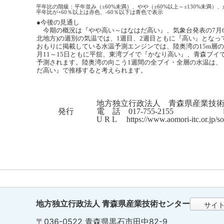
平年比の階級：平年並み（±60%未満）、やや（±60%以上～±130%未満）、か
平年比が+60％以上は赤色、-60％以下は青色で表示
●今後の見通し
今期の概況は『やや高い～はなはだ高い』、気象台発表の7月6
北地方)の週別の気温では、1週目、2週目ともに『高い』となっ
おもりに掲載している水温予測エンジンでは、陸奥湾の15m層の水
月11～15日ともに平舘、東湾ブイで『かなり高い』、青森ブイ
予測されます。陸奥湾の向こう1週間の全ブイ・全層の水温は、
だ高い』で推移すると考えられます。
地方独立行政法人 青森県産業技
発行
電 話 017-755-2155 ＦＡＸ
U R L https://www.aomori-itc.or.jp/so
地方独立行政法人 青森県産業技術センター
サイ
〒036-0522 青森県黒石市田中82-9