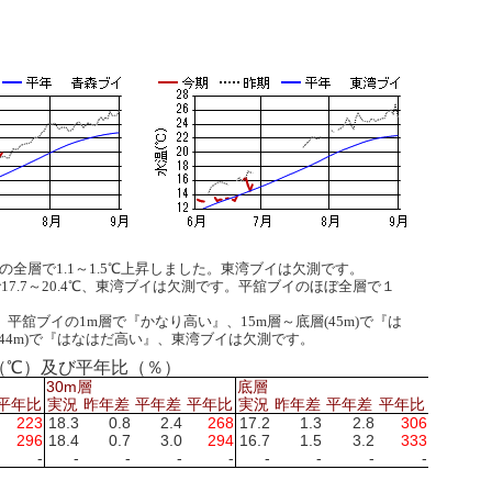
の全層で1.1～1.5℃上昇しました。東湾ブイは欠測です。
17.7～20.4℃、東湾ブイは欠測です。平舘ブイのほぼ全層で１
舘ブイの1m層で『かなり高い』、15m層～底層(45m)で『は
44m)で『はなはだ高い』、東湾ブイは欠測です。
差（℃）及び平年比（％）
30m層
底層
平年比
実況
昨年差
平年差
平年比
実況
昨年差
平年差
平年比
223
18.3
0.8
2.4
268
17.2
1.3
2.8
306
296
18.4
0.7
3.0
294
16.7
1.5
3.2
333
-
-
-
-
-
-
-
-
-