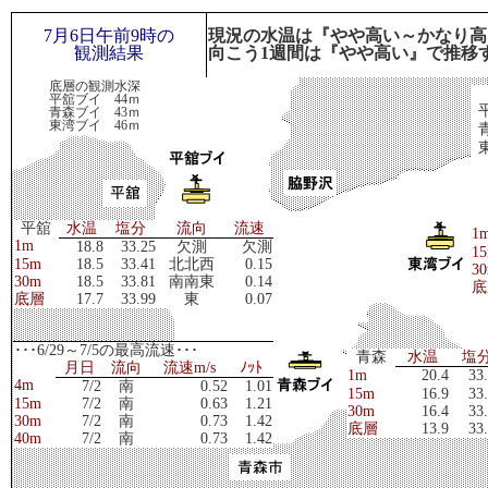
7月6日午前9時の
現況の水温は『やや高い～かなり高
観測結果
向こう1週間は『やや高い』で推移
底層の観測水深
平舘ブイ 44ｍ
青森ブイ 43ｍ
東湾ブイ 46ｍ
平舘
水温
塩分
流向
流速
1
1m
18.8
33.25
欠測
欠測
1
15m
18.5
33.41
北北西
0.15
3
30m
18.5
33.81
南南東
0.14
底
底層
17.7
33.99
東
0.07
･･･6/29～7/5の最高流速･･･
青森
水温
塩
月日
流向
流速m/s
ﾉｯﾄ
1m
20.4
33
4m
7/2
南
0.52
1.01
15m
16.9
33
15m
7/2
南
0.63
1.21
30m
16.4
33
30m
7/2
南
0.73
1.42
底層
13.9
33
40m
7/2
南
0.73
1.42