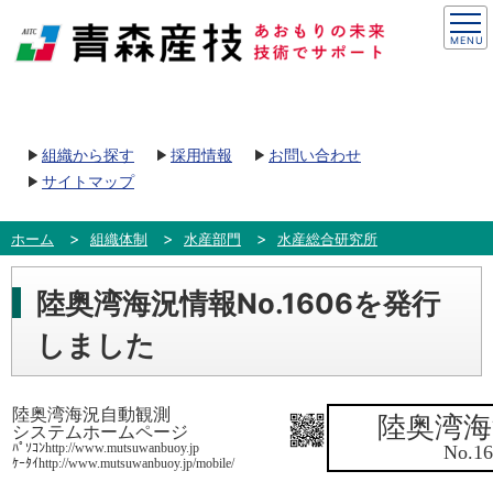
組織から探す
採用情報
お問い合わせ
サイトマップ
ホーム
組織体制
水産部門
水産総合研究所
陸奥湾海況情報No.1606を発行
しました
陸奥湾海況自動観測
陸奥湾海
システムホームページ
ﾊﾟｿｺﾝhttp://www.mutsuwanbuoy.jp
No.16
ｹｰﾀｲhttp://www.mutsuwanbuoy.jp/mobile/