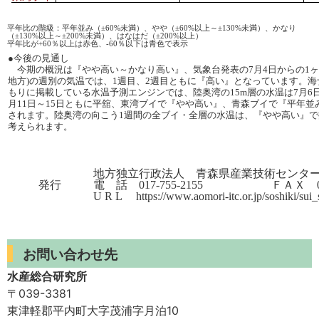
平年比の階級：平年並み（±60%未満）、やや（±60%以上～±130%未満）、かなり
（±130%以上～±200%未満）、はなはだ（±200%以上）
平年比が+60％以上は赤色、-60％以下は青色で表示
●今後の見通し
今期の概況は『やや高い～かなり高い』、気象台発表の7月4日からの1ヶ
地方)の週別の気温では、1週目、2週目ともに『高い』となっています。海
もりに掲載している水温予測エンジンでは、陸奥湾の15m層の水温は7月6日
月11日～15日ともに平舘、東湾ブイで『やや高い』、青森ブイで『平年並
されます。陸奥湾の向こう1週間の全ブイ・全層の水温は、『やや高い』で
考えられます。
地方独立行政法人 青森県産業技術センタ
発行
電 話 017-755-2155 ＦＡＸ 017-
U R L https://www.aomori-itc.or.jp/soshiki/sui
お問い合わせ先
水産総合研究所
〒039-3381
東津軽郡平内町大字茂浦字月泊10