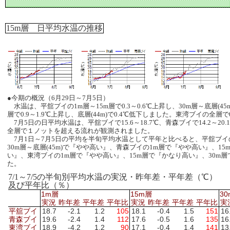
15m層 日平均水温の推移
●今期の概況（6月29日～7月5日）
水温は、平舘ブイの1m層～15m層で0.3～0.6℃上昇し、30m層～底層(45m
層で0.9～1.9℃上昇し、底層(44m)で0.4℃低下しました。東湾ブイの全層で
7月5日の日平均水温は、平舘ブイで15.6～18.7℃、青森ブイで14.2～20.
全層で１ノットを超える流れが観測されました。
7月1日～7月5日の平均を半旬平均水温として平年と比べると、平舘ブイ
30m層～底層(45m)で『やや高い』、青森ブイの1m層で『やや高い』、15
い』、東湾ブイの1m層で『やや高い』、15m層で『かなり高い』、30m層
た。
7/1～7/5の半旬別平均水温の実況・昨年差・平年差（℃）
及び平年比（％）
1m層
15m層
3
実況
昨年差
平年差
平年比
実況
昨年差
平年差
平年比
実
平舘ブイ
18.7
-2.1
1.2
105
18.1
-0.4
1.5
151
16
青森ブイ
19.6
-2.4
1.4
112
17.6
-0.5
1.6
135
16
東湾ブイ
18.9
-4.2
1.2
90
17.1
-0.4
1.4
141
13