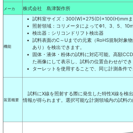
株式会社 島津製作所
メーカ
試料室サイズ：300(W)×275(D)×100(H)m
照射領域：コリメータによってΦ1、3、5、1
検出器：シリコンドリフト検出器
試料表面のC～Uまでの元素（RoHS規制対象
機能
あり）を検出できます。
固体・液体・粉体の試料に対応可能。高額CC
た画像にして表示し、試料の位置合わせができ
ターレットを使用することで、同じ計測条件で
試料にX線を照射する際に発生した特性X線を検出
情報が得られます。選択可能な計測領域内の試料の組
装置
概要