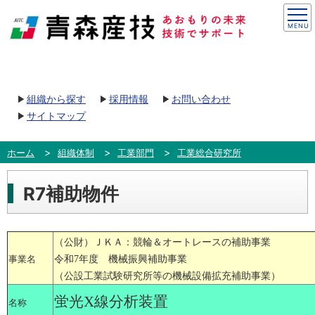
組織から探す
採用情報
お問い合わせ
サイトマップ
ホーム
組織体制
工業部門
工業総合研究所
R7補助物件
（公財）ＪＫＡ：競輪＆オートレースの補助事業
令和7年度 機械振興補助事業
事業名
（公設工業試験研究所等の機械設備拡充補助事業）
蛍光X線分析装置
名称