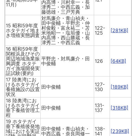
内高博・川村幸一・長
11月)
津秀二・中西広義・加
藤徳雄・三戸芳典
対馬廉介・青山禎夫・
田中俊輔・平野忠・仲
15 昭和59年度
村俊毅・富永祐二・苫
122-
ホタテガイ地ま
[281KB]
米地昭一・塩垣優・山
125
き増殖実態調査
内高博・西山勝蔵・長
津秀二・中西広義
16 昭和59年度
関根浜及びその
周辺地域漁業振
平野忠・対馬廉介・田
126
[64KB]
興調査 ホタテ
中俊輔
ガイ漁場開発実
証試験(要約)
17 陸奥湾にお
けるホタテガイ
127-
田中俊輔
[189KB]
養殖施設の設置
130
状況
18 陸奥湾にお
けるホタテガイ
131-
田中俊輔
[318KB]
垂下養殖管理工
137
程
19 ホタテガイ
垂下養殖後発地
田中俊輔・青山禎夫・
138-
域における実証
[239KB]
中西広義・奈良岡修一
141
試験-Ⅱ(脇野沢