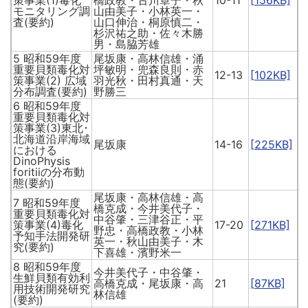
モニタリング調
山由美子・小林英一・
査(要約)
山口伸治・桐原慎二・
杉沢祐之助・佐々木勝
男・島脇芳雄
5 昭和59年度
尾坂康・高林信雄・涌
重要貝類毒化対
坪敏明・兜森良則・赤
12-13
[102KB]
策事業(2) 広域
羽光秋・田村真通・天
分布調査(要約)
野勝三
6 昭和59年度
重要貝類毒化対
策事業(3)東北･
北海道沿岸海域
尾坂康
14-16
[225KB]
における
DinoPhysis
foritiiの分布動
態(要約)
尾坂康・高林信雄・高
7 昭和59年度
橋克成・今井美代子・
重要貝類毒化対
中谷肇・三津谷正・平
策事業(4)毒化
17-20
[271KB]
野忠・高橋政教・小林
予知手法開発研
英一・秋山由美子・木
究(要約)
下喜雄・濱野米一
8 昭和59年度
今井美代子・中谷肇・
生鮮貝類有効利
高橋克成・尾坂康・高
21
[87KB]
用技術開発研究
林信雄
(要約)