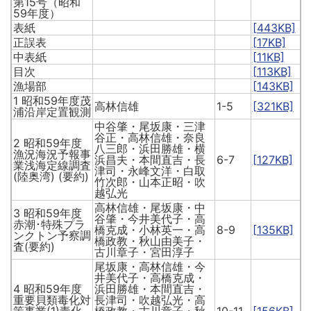
第15号（昭和
59年度）
表紙
[443KB]
正誤表
[17KB]
中表紙
[11KB]
目次
[113KB]
漁場部
[143KB]
1 昭和59年度茂
高林信雄
1-5
[321KB]
浦沿岸定置観測
中谷肇・尾坂康・三津
谷正・高林信雄・奈良
2 昭和59年度
八三郎・浜田勝雄・横
漁況海況予報事
浜昌夫・本間直吉・長
6-7
[127KB]
業浅海定線調査
津司・永峰文洋・白取
(陸奥湾) (要約)
竹次郎・山本正昭・吹
越弘光
高林信雄・尾坂康・中
3 昭和59年度
谷肇・今井美代子・高
赤潮･特殊プラ
橋克成・小林英一・高
8-9
[135KB]
ンクトン予察調
橋政教・秋山由美子・
査(要約)
古川章子・宮田淳子
尾坂康・高林信雄・今
井美代子・高橋克成・
4 昭和59年度
浜田勝雄・本間直吉・
重要貝類毒化対
長津司・吹越弘光・高
策事業(1)毒化
橋政教・古川章子・秋
10-11
[156KB]