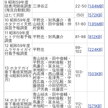
9 昭和59年度
陸奥湾開発調査
三津谷正
22-50
[1.64MB]
(海況自動観測)
ほたて貝部
(50)
[572KB]
10 昭和59年度
平野忠・対馬廉介・青
ホタテガイ天然
山禎夫・田中俊輔・仲
51-80
[1.95MB]
採苗予報調査
村俊毅
11 昭和59年度
ヒトデ付着予報
平野忠・対馬廉介
81-98
[812KB]
調査
12 昭和59年度
99-
ムラサキイガイ
平野忠
[224KB]
102
付着予報調査
青山禎夫・田中俊輔・
平野忠・仲村俊毅・対
馬廉介・富永祐二・苫
13 ホタテガイ
米地昭一・塩垣優・山
垂下養殖実態調
103-
内高博・西山勝蔵・川
[503KB]
査-Ⅰ(昭和59年5
111
村幸一・長津秀二・中
月)
西広義・小川弘毅・加
藤徳雄・小田切明久・
三戸芳典・佐藤晋一
青山禎夫・田中俊輔・
平野忠・仲村俊毅・対
14 ホタテガイ
馬廉介・富永祐二・苫
垂下養殖実態調
112-
米地昭一・塩垣優・山
[571KB]
査-Ⅱ(昭和59年
121