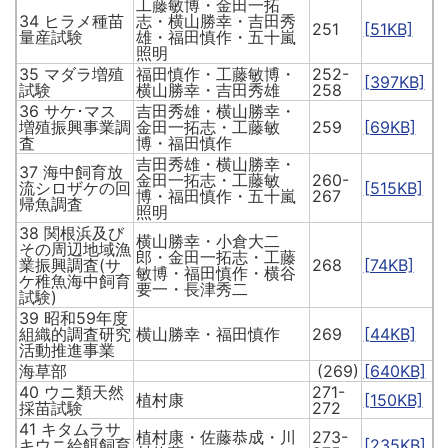
工藤敏博・金田一拓
34 ヒラメ種苗
志・横山勝幸・吉田秀
251
[51KB]
量産試験
雄・福田慎作・五十嵐
照明
35 マダラ増殖
福田慎作・工藤敏博・
252-
[397KB]
試験
横山勝幸・吉田秀雄
258
36 サケ･マス
吉田秀雄・横山勝幸・
増殖振興事業調
金田一拓志・工藤敏
259
[69KB]
査
博・福田慎作
吉田秀雄・横山勝幸・
37 海中飼育放
金田一拓志・工藤敏
260-
流シロザケの回
[515KB]
博・福田慎作・五十嵐
267
帰魚調査
照明
38 関根浜及び
横山勝幸・小倉大二
その周辺地域漁
郎・金田一拓志・工藤
業振興調査(サ
268
[74KB]
敏博・福田慎作・横谷
ケ稚魚海中飼育
要一・長津秀二
試験)
39 昭和59年度
組織的調査研究
横山勝幸・福田慎作
269
[44KB]
活動推進事業
海草部
(269)
[640KB]
40 ウニ類天然
271-
植村康
[150KB]
採苗試験
272
41 キタムラサ
植村康・佐藤恭成・川
273-
キウニ給餌飼育
[235KB]