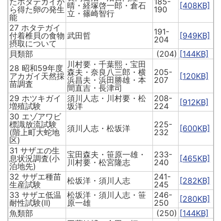
たホタテガイか
185-
晴・経塚啓一郎・倉石
[408KB]
ら得た卵の発生
190
立・篠崎智行
能
27 ホタテガイ
191-
付着椎貝の食物
武田哲
[949KB]
204
摂取について
貝類部
(204)
[144KB]
川村要・千葉熙・宝田
28 昭和59年度
森夫・奈良八三郎・横
205-
アカガイ天然採
[120KB]
浜昌夫・浜田勝雄・本
207
苗調査
間直吉・長津司
29 ホツキガイ
須川人志・川村要・松
208-
[912KB]
増殖試験
坂洋
224
30 エゾアワビ
標識放流試験
225-
須川人志・松坂洋
[600KB]
(階上町大蛇地
232
区)
31 サザエの生
宝田森夫・笹原一雄・
233-
息状況調査(小
[465KB]
川村要・松宮隆志
240
泊地先)
32 サザエ種苗
241-
松坂洋・須川人志
[282KB]
生産試験
245
33 サザエ低温
松坂洋・須川人志・笹
246-
[280KB]
耐性試験(Ⅱ)
原一雄
250
魚類部
(250)
[144KB]