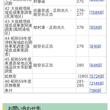
村修蔵
275
試験
42 大規模増殖
佐藤恭成・足助光久・
276-
場造成事業調査
[158KB]
能登谷正浩
277
(尻屋地区)
43 大規模増殖
場造成事業関連
植村康・足助光久
278
[85KB]
調査(風間浦地
区)
44 昭和59年度
津軽海域総合開
発事業調査(藻
能登谷正浩
279
[81KB]
場造成事業調
査)
45 昭和59年度
東通原発地点海
能登谷正浩
280
[64KB]
域温排水等影響
調査
総務室
(280)
[572KB]
46 昭和59年度
281-
[314KB]
庶務概要
285
奥付
[18KB]
お問い合わせ先