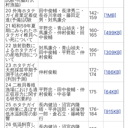
村漁協)
20 外海ホタテ
田中俊輔・長津秀二・
142-
ガイ産業定着促
長谷川幸雄・藤田定
[1MB]
159
進(予備)試験
男・対馬廉介
21 昭和59年夏
平野忠・青山禎夫・対
期にみられたホ
160-
馬廉介・仲村俊毅・田
[499KB]
タテガイ椎貝へ
165
中俊輔
い死について
22 放射肋数に
対馬廉介・青山禎夫・
よるホタテガイ
166-
田中俊輔・平野忠・仲
[309KB]
の産地判別につ
171
村俊毅
いて
23 ホタテガイ
天然採苗早期予
172-
仲村俊毅
[186KB]
測手法の検討
174
(判別予測)
24 二枚貝養殖
漁場における適
平野忠・田中俊輔・仲
175
[64KB]
正収容力に関す
村俊毅・中谷肇
る研究(要約)
25 ホタテガイ
長内健治・沼宮内隆
の卵巣に及ぼす
晴・平井説郎・経塚啓
176-
[915KB]
低水温飼育の影
一郎・倉石立・篠崎智
184
響
行
26 低温飼育し
長内健治・沼宮内隆