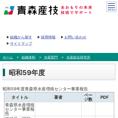
組織から探す
採用情報
お問い合わせ
サイトマップ
ホーム
組織体制
水産部門
水産総合研究所
昭和59年度
昭和59年度青森県水産増殖センター事業報告
ペー
タイトル
著者
PDF
ジ数
青森県水産増殖
センター事業報
告