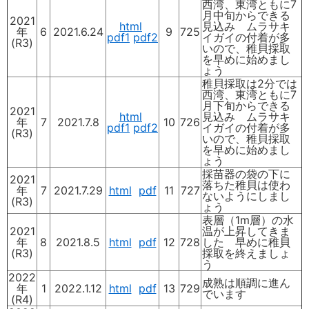
西湾、東湾ともに7
月中旬からできる
2021
html
見込み ムラサキ
年
6
2021.6.24
9
725
pdf1
pdf2
イガイの付着が多
(R3)
いので、稚貝採取
を早めに始めまし
ょう
稚貝採取は2分では
西湾、東湾ともに7
月下旬からできる
2021
html
見込み ムラサキ
年
7
2021.7.8
10
726
pdf1
pdf2
イガイの付着が多
(R3)
いので、稚貝採取
を早めに始めまし
ょう
採苗器の袋の下に
2021
落ちた稚貝は使わ
年
7
2021.7.29
html
pdf
11
727
ないようにしまし
(R3)
ょう
表層（1m層）の水
2021
温が上昇してきま
年
8
2021.8.5
html
pdf
12
728
した 早めに稚貝
(R3)
採取を終えましょ
う
2022
成熟は順調に進ん
年
1
2022.1.12
html
pdf
13
729
でいます
(R4)