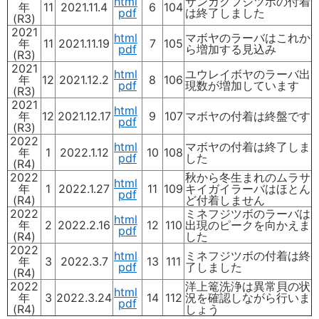
html
サンカクフジツボの付着
年
11
2021.11.4
6
104
pdf
は終了しました
(R3)
2021
html
マボヤのラーバはこれか
年
11
2021.11.19
7
105
pdf
ら増加する見込み
(R3)
2021
html
ユウレイボヤのラーバ出
年
12
2021.12.2
8
106
pdf
現数が増加しています
(R3)
2021
html
年
12
2021.12.17
9
107
マボヤの付着は終盤です
pdf
(R3)
2022
html
マボヤの付着は終了しま
年
1
2022.1.12
10
108
pdf
した
(R4)
2022
秋から冬生まれのムラサ
html
年
1
2022.1.27
11
109
キイガイラーバはほとん
pdf
(R4)
ど付着しません
2022
ミネフジツボのラーバは
html
年
2
2022.2.16
12
110
出現のピークを向かえま
pdf
(R4)
した
2022
html
ミネフジツボの付着は終
年
3
2022.3.7
13
111
pdf
了しました
(R4)
2022
洋上篭洗浄は異常貝の状
html
年
3
2022.3.24
14
112
況を確認しながら行いま
pdf
(R4)
しょう