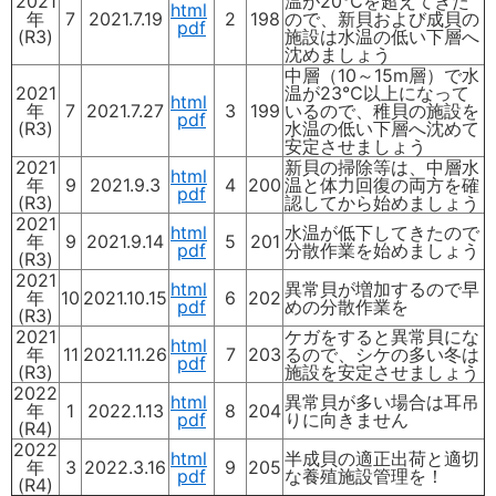
2021
温が20℃を超えてきた
html
年
7
2021.7.19
2
198
ので、新貝および成貝の
pdf
(R3)
施設は水温の低い下層へ
沈めましょう
中層（10～15m層）で水
2021
温が23℃以上になって
html
年
7
2021.7.27
3
199
いるので、稚貝の施設を
pdf
(R3)
水温の低い下層へ沈めて
安定させましょう
2021
新貝の掃除等は、中層水
html
年
9
2021.9.3
4
200
温と体力回復の両方を確
pdf
(R3)
認してから始めましょう
2021
html
水温が低下してきたので
年
9
2021.9.14
5
201
pdf
分散作業を始めましょう
(R3)
2021
html
異常貝が増加するので早
年
10
2021.10.15
6
202
pdf
めの分散作業を
(R3)
2021
ケガをすると異常貝にな
html
年
11
2021.11.26
7
203
るので、シケの多い冬は
pdf
(R3)
施設を安定させましょう
2022
html
異常貝が多い場合は耳吊
年
1
2022.1.13
8
204
pdf
りに向きません
(R4)
2022
html
半成貝の適正出荷と適切
年
3
2022.3.16
9
205
pdf
な養殖施設管理を！
(R4)