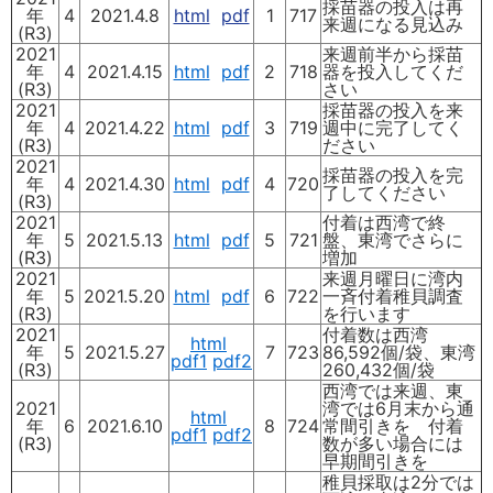
採苗器の投入は再
年
4
2021.4.8
html
pdf
1
717
来週になる見込み
(R3)
2021
来週前半から採苗
年
4
2021.4.15
html
pdf
2
718
器を投入してくだ
(R3)
さい
2021
採苗器の投入を来
年
4
2021.4.22
html
pdf
3
719
週中に完了してく
(R3)
ださい
2021
採苗器の投入を完
年
4
2021.4.30
html
pdf
4
720
了してください
(R3)
2021
付着は西湾で終
年
5
2021.5.13
html
pdf
5
721
盤、東湾でさらに
(R3)
増加
2021
来週月曜日に湾内
年
5
2021.5.20
html
pdf
6
722
一斉付着稚貝調査
(R3)
を行います
2021
付着数は西湾
html
年
5
2021.5.27
7
723
86,592個/袋、東湾
pdf1
pdf2
(R3)
260,432個/袋
西湾では来週、東
2021
湾では6月末から通
html
年
6
2021.6.10
8
724
常間引きを 付着
pdf1
pdf2
(R3)
数が多い場合には
早期間引きを
稚貝採取は2分では