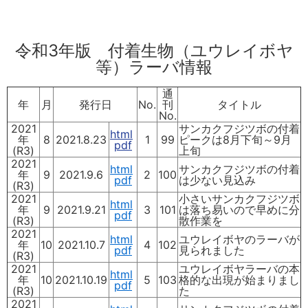
令和3年版 付着生物（ユウレイボヤ
等）ラーバ情報
通
年
月
発行日
No.
刊
タイトル
No.
2021
サンカクフジツボの付着
html
年
8
2021.8.23
1
99
ピークは8月下旬～9月
pdf
(R3)
上旬
2021
html
サンカクフジツボの付着
年
9
2021.9.6
2
100
pdf
は少ない見込み
(R3)
2021
小さいサンカクフジツボ
html
年
9
2021.9.21
3
101
は落ち易いので早めに分
pdf
(R3)
散作業を
2021
html
ユウレイボヤのラーバが
年
10
2021.10.7
4
102
pdf
見られました
(R3)
2021
ユウレイボヤラーバの本
html
年
10
2021.10.19
5
103
格的な出現が始まりまし
pdf
(R3)
た
2021