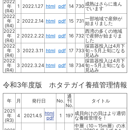
2022
成熟はさらに進ん
年
1
2022.1.27
html
pdf
14
730
でいます
(R4)
2022
一部地域で産卵が
年
2
2022.2.14
html
pdf
15
731
始まりました
(R4)
2022
西湾の多くの地域
年
2
2022.2.22
html
pdf
16
732
で産卵が始まりま
(R4)
した
2022
採苗器投入は4月下
年
3
2022.3.11
html
pdf
17
733
旬～5月上旬になる
(R4)
見込み
2022
採苗器投入は4月下
年
3
2022.3.24
html
pdf
18
734
旬～5月上旬になる
(R4)
見込み
令和3年度版 ホタテガイ養殖管理情報
通
年
月
発行日
No.
刊
タイトル
No.
2021
html
成貝向けの貝はより適切
年
4
2021.4.5
1
197
pdf
な養殖管理を！
(R3)
中層（10～15m層）の水