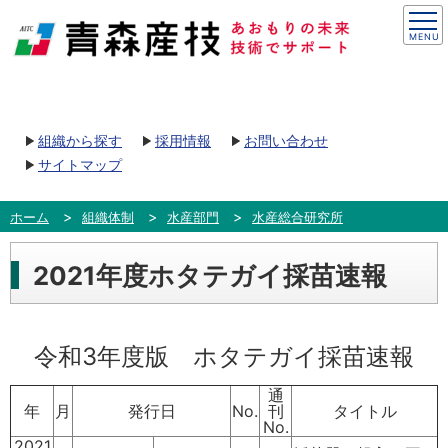
組織から探す
採用情報
お問い合わせ
サイトマップ
ホーム
組織体制
水産部門
水産総合研究所
2021年度ホタテガイ採苗速報
令和3年度版 ホタテガイ採苗速報
通
年
月
発行日
No.
刊
タイトル
No.
2021