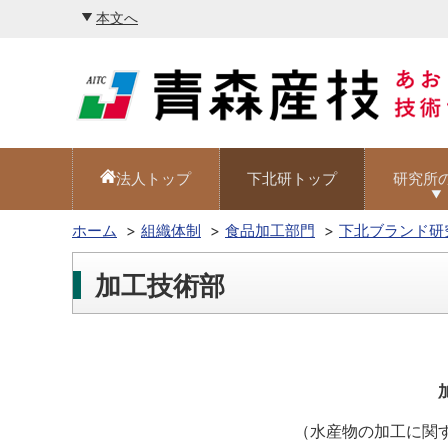
本文へ
法人トップ
下北研トップ
研究所
ホーム
組織体制
食品加工部門
下北ブランド研
加工技術部
（水産物の加工に関