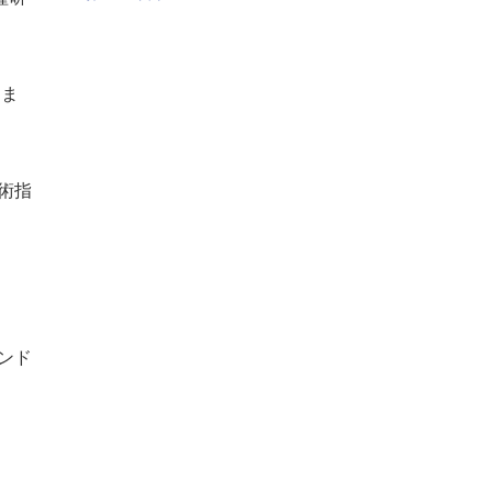
きま
術指
ンド