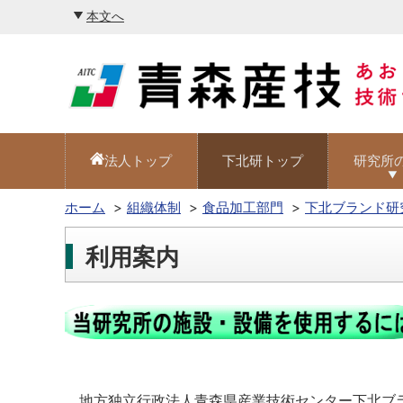
本文へ
法人トップ
下北研トップ
研究所
ホーム
組織体制
食品加工部門
下北ブランド研
利用案内
地方独立行政法人青森県産業技術センター下北ブラ