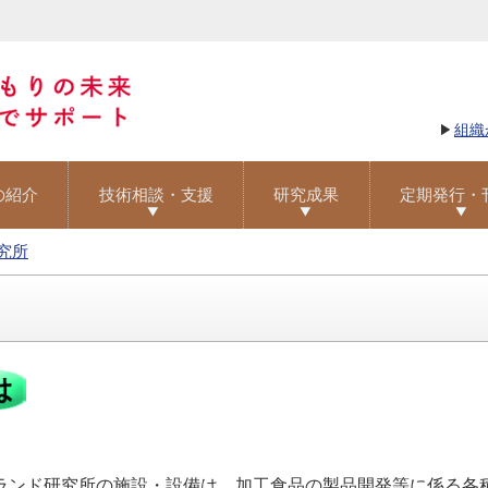
組織
の紹介
技術相談・支援
研究成果
定期発行・
究所
ンド研究所の施設・設備は、加工食品の製品開発等に係る各