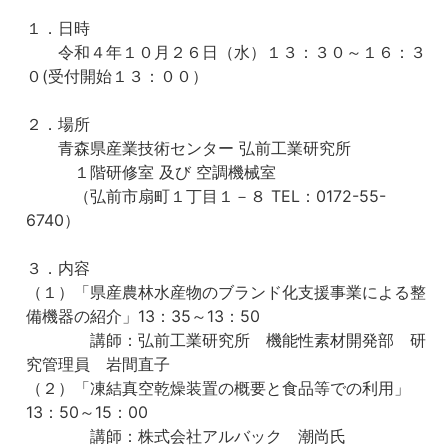
１．日時
令和４年１０月２６日（水）１３：３０～１６：３
０(受付開始１３：００）
２．場所
青森県産業技術センター 弘前工業研究所
１階研修室 及び 空調機械室
（弘前市扇町１丁目１－８ TEL：0172-55-
6740）
３．内容
（１）「県産農林水産物のブランド化支援事業による整
備機器の紹介」13：35～13：50
講師：弘前工業研究所 機能性素材開発部 研
究管理員 岩間直子
（２）「凍結真空乾燥装置の概要と食品等での利用」
13：50～15：00
講師：株式会社アルバック 潮尚氏