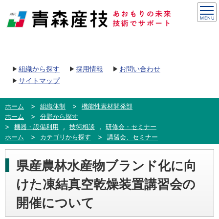
組織から探す
採用情報
お問い合わせ
サイトマップ
ホーム
組織体制
機能性素材開発部
ホーム
分野から探す
,
,
機器・設備利用
技術相談
研修会・セミナー
ホーム
カテゴリから探す
講習会、セミナー
県産農林水産物ブランド化に向
けた凍結真空乾燥装置講習会の
開催について