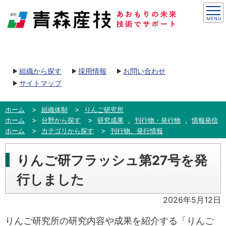
組織から探す
採用情報
お問い合わせ
サイトマップ
ホーム
組織体制
りんご研究所
,
,
ホーム
分野から探す
研究成果
刊行物・発行物
情報発信
ホーム
カテゴリから探す
刊行物、発行情報
りんご研フラッシュ第27号を発
行しました
2026年5月12日
りんご研究所の研究内容や成果を紹介する「りんご