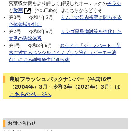
落葉収集機をより詳しく解説したオーレックの
チラシ
と
動画
（YouTube）はこちらからどうぞ
第3号 令和4年3月
りんごの果肉褐変に関わる染
色体領域を特定
第2号 令和3年9月
リンゴ黒星病対策を強化した
春季の防除体系
第1号 令和3年9月
おうとう「ジュノハート」苗
木に対するベンジルアミノプリン液剤（ビーエー液
剤）による副梢発生促進技術
農研フラッシュ バックナンバー（平成16年
（2004年）3月～令和3年（2021年）3月）は
こちらのページへ
お問い合わせ