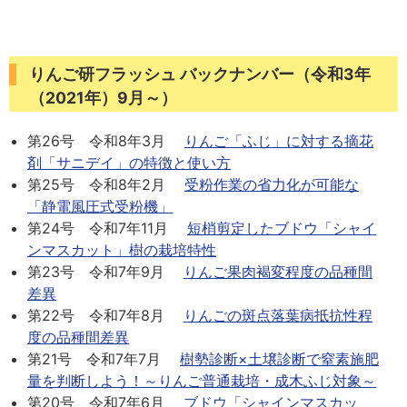
りんご研フラッシュ バックナンバー（令和3年
（2021年）9月～）
第26号 令和8年3月
りんご「ふじ」に対する摘花
剤「サニデイ」の特徴と使い方
第25号 令和8年2月
受粉作業の省力化が可能な
「静電風圧式受粉機」
第24号 令和7年11月
短梢剪定したブドウ「シャイ
ンマスカット」樹の栽培特性
第23号 令和7年9月
りんご果肉褐変程度の品種間
差異
第22号 令和7年8月
りんごの斑点落葉病抵抗性程
度の品種間差異
第21号 令和7年7月
樹勢診断×土壌診断で窒素施肥
量を判断しよう！～りんご普通栽培・成木ふじ対象～
第20号 令和7年6月
ブドウ「シャインマスカッ