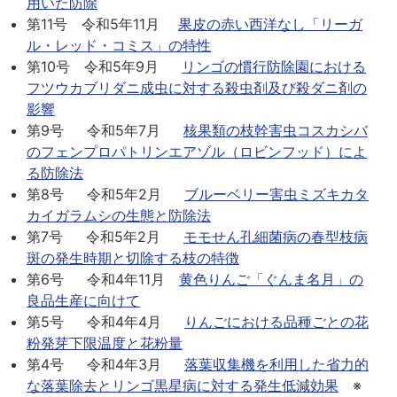
用いた防除
第11号 令和5年11月
果皮の赤い西洋なし「リーガ
ル・レッド・コミス」の特性
第10号 令和5年9月
リンゴの慣行防除園における
フツウカブリダニ成虫に対する殺虫剤及び殺ダニ剤の
影響
第9号 令和5年7月
核果類の枝幹害虫コスカシバ
のフェンプロパトリンエアゾル（ロビンフッド）によ
る防除法
第8号 令和5年2月
ブルーベリー害虫ミズキカタ
カイガラムシの生態と防除法
第7号 令和5年2月
モモせん孔細菌病の春型枝病
斑の発生時期と切除する枝の特徴
第6号 令和4年11月
黄色りんご「ぐんま名月」の
良品生産に向けて
第5号 令和4年4月
りんごにおける品種ごとの花
粉発芽下限温度と花粉量
第4号 令和4年3月
落葉収集機を利用した省力的
な落葉除去とリンゴ黒星病に対する発生低減効果
※