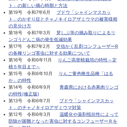
ト」の新しい摘心時期と方法
第19号 令和7年6月
ブドウ「シャインマスカッ
ト」のかすり症とチャノキイロアザミウマの被害様相
の見分け方
第18号 令和7年3月
芽しぶ等の摘み取りによるリ
ンゴうどんこ病の発生低減効果
第17号 令和7年2月
交信かく乱剤コンフューザーR
の各種リンゴ害虫に対する効果について
第16号 令和6年11月
りんご高密植栽培の特性～定
植５年目まで～
第15号 令和6年10月
りんご黄色晩生品種「はる
か」の特性
第14号 令和6年9月
青森県における赤果肉リンゴ
の特性(修正版)
第13号 令和6年7月
ブドウ「シャインマスカッ
ト」のチャノキイロアザミウマ対策
第12号 令和6年3月
温暖化や薬剤抵抗性によって
防除が困難となった害虫に対するコンフューザーＲを