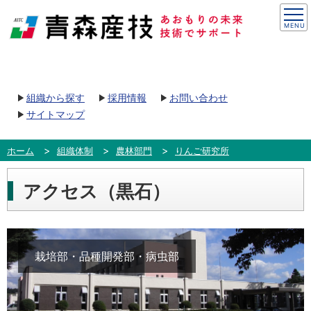
組織から探す
採用情報
お問い合わせ
サイトマップ
ホーム
組織体制
農林部門
りんご研究所
アクセス（黒石）
栽培部・品種開発部・病虫部