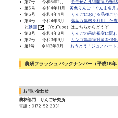
第7号 令和5年2月
モモせん孔細菌病の春型
第6号 令和4年11月
黄色りんご「ぐんま名月
第5号 令和4年4月
りんごにおける品種ごと
第4号 令和4年3月
落葉収集機を利用した省
と
動画
（YouTube）はこちらからどうぞ
第3号 令和4年3月
りんごの果肉褐変に関わ
第2号 令和3年9月
リンゴ黒星病対策を強化
第1号 令和3年9月
おうとう「ジュノハート
農研フラッシュ バックナンバー（平成16年（
お問い合わせ
農林部門 りんご研究所
電話
：0172-52-2331