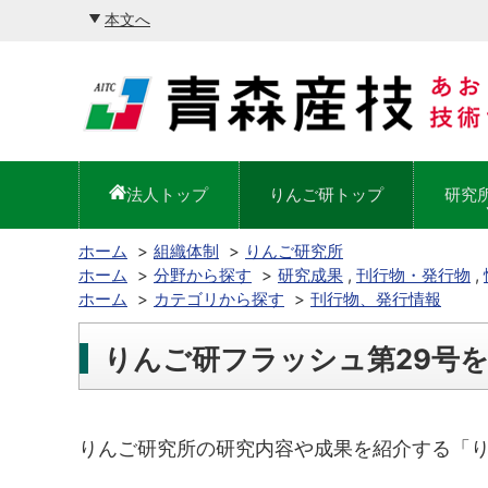
本文へ
法人トップ
りんご研トップ
研究
ホーム
組織体制
りんご研究所
ホーム
分野から探す
研究成果
,
刊行物・発行物
,
ホーム
カテゴリから探す
刊行物、発行情報
りんご研フラッシュ第29号
りんご研究所の研究内容や成果を紹介する「