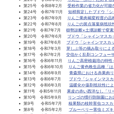
第25号 令和8年2月
受粉作業の省力化が可能
第24号 令和7年11月
短梢剪定したブドウ「シ
第23号 令和7年9月
りんご果肉褐変程度の品
第22号 令和7年8月
りんごの斑点落葉病抵抗
第21号 令和7年7月
樹勢診断×土壌診断で窒
第20号 令和7年6月
ブドウ「シャインマスカ
第19号 令和7年6月
ブドウ「シャインマスカ
第18号 令和7年3月
芽しぶ等の摘み取りによ
第17号 令和7年2月
交信かく乱剤コンフュー
第16号 令和6年11月
りんご高密植栽培の特性
第15号 令和6年10月
りんご黄色晩生品種「は
第14号 令和6年9月
青森県における赤果肉リ
第13号 令和6年7月
ブドウ「シャインマスカ
第12号 令和6年3月
温暖化や薬剤抵抗性によ
第11号 令和5年11月
果皮の赤い西洋なし「リ
第10号 令和5年9月
リンゴの慣行防除園にお
第9号 令和5年7月
核果類の枝幹害虫コスカ
第8号 令和5年2月
ブルーベリー害虫ミズキ