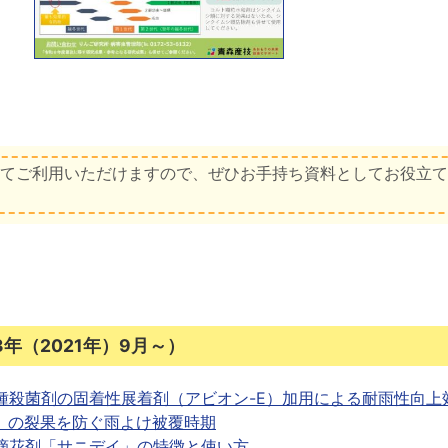
してご利用いただけますので、ぜひお手持ち資料としてお役立
年（2021年）9月～）
種殺菌剤の固着性展着剤（アビオン-E）加用による耐雨性向上
」の裂果を防ぐ雨よけ被覆時期
摘花剤「サニデイ」の特徴と使い方