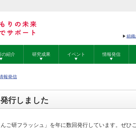
組織
所の紹介
研究成果
イベント
情報発信
情報発信
を発行しました
りんご研フラッシュ」を年に数回発行しています。ぜひ