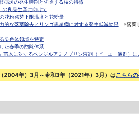
枝病斑の発生時期と切除する枝の特徴
」の良品生産に向けて
の花粉発芽下限温度と花粉量
力的な落葉除去とリンゴ黒星病に対する発生低減効果
※落葉収
る染色体領域を特定
した春季の防除体系
」苗木に対するベンジルアミノプリン液剤（ビーエー液剤）に
2004年）3月～令和3年（2021年）3月）は
こちらの