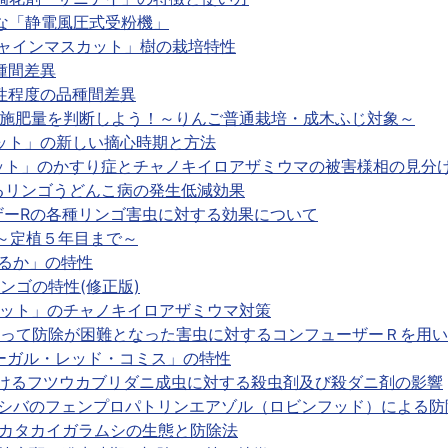
な「静電風圧式受粉機」
ャインマスカット」樹の栽培特性
種間差異
性程度の品種間差異
素施肥量を判断しよう！～りんご普通栽培・成木ふじ対象～
ット」の新しい摘心時期と方法
ット」のかすり症とチャノキイロアザミウマの被害様相の見分
るリンゴうどんこ病の発生低減効果
ザーRの各種リンゴ害虫に対する効果について
～定植５年目まで～
るか」の特性
ンゴの特性(修正版)
ット」のチャノキイロアザミウマ対策
って防除が困難となった害虫に対するコンフューザーＲを用い
ーガル・レッド・コミス」の特性
けるフツウカブリダニ成虫に対する殺虫剤及び殺ダニ剤の影響
シバのフェンプロパトリンエアゾル（ロビンフッド）による防
カタカイガラムシの生態と防除法