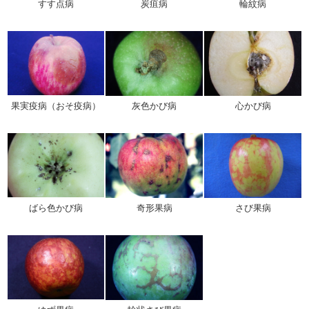
すす点病
炭疽病
輪紋病
果実疫病（おそ疫病）
灰色かび病
心かび病
ばら色かび病
奇形果病
さび果病