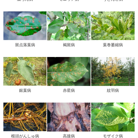
斑点落葉病
褐斑病
葉巻萎縮病
銀葉病
赤星病
紋羽病
根頭がんしゅ病
高接病
モザイク病