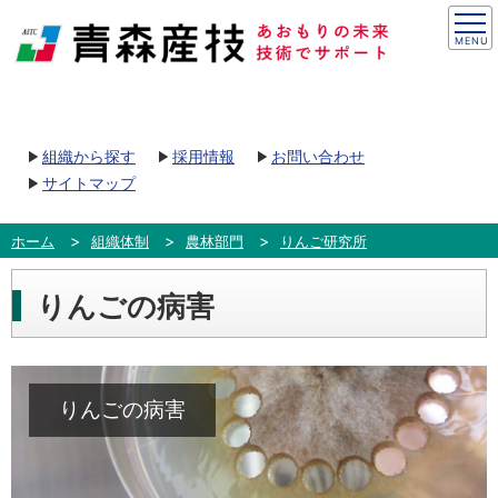
組織から探す
採用情報
お問い合わせ
サイトマップ
ホーム
組織体制
農林部門
りんご研究所
りんごの病害
りんごの病害