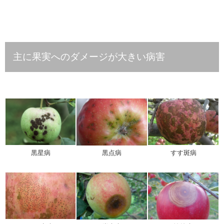
主に果実へのダメージが大きい病害
黒星病
黒点病
すす斑病