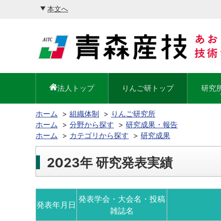
本文へ
法人トップ
りんご研トップ
研究
ホーム
組織体制
りんご研究所
ホーム
分野から探す
研究成果・報告
ホーム
カテゴリから探す
研究成果
2023年 研究発表実績
発表学会・大会名・投稿
発表年月日
雑誌名