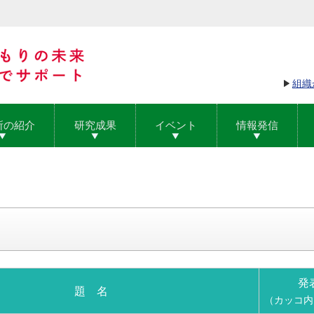
組織
所の紹介
研究成果
イベント
情報発信
発
題 名
（カッコ内