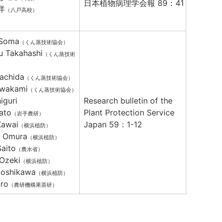
日本植物病理学会報 89：41
洋
（八戸高校）
 Soma
（くん蒸技術協会）
 Takahashi
（くん蒸技術
achida
（くん蒸技術協会）
awakami
（くん蒸技術協会）
iguri
Research bulletin of the
ato
Plant Protection Service
（岩手農研）
Kawai
Japan 59：1-12
（横浜植防）
a Omura
（横浜植防）
aito
（農水省）
 Ozeki
（横浜植防）
Hoshikawa
（横浜植防）
iro
（農研機構果茶研）