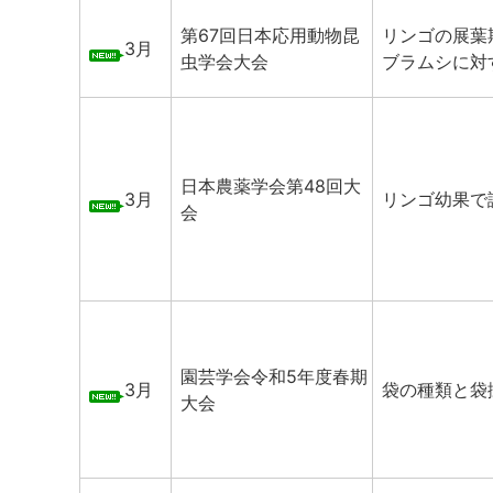
第67回日本応用動物昆
リンゴの展葉
3月
虫学会大会
ブラムシに対
日本農薬学会第48回大
3月
リンゴ幼果で
会
園芸学会令和5年度春期
3月
袋の種類と袋
大会