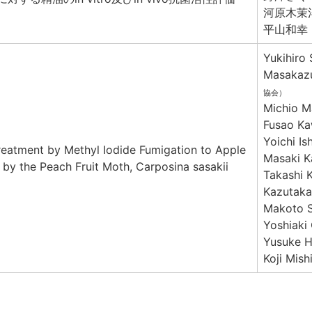
河原木茉
平山和幸
Yukihiro
Masakazu
協会）
Michio M
Fusao K
Yoichi Ish
reatment by Methyl Iodide Fumigation to Apple
Masaki K
d by the Peach Fruit Moth, Carposina sasakii
Takashi 
Kazutak
Makoto S
Yoshiaki
Yusuke 
Koji Mish