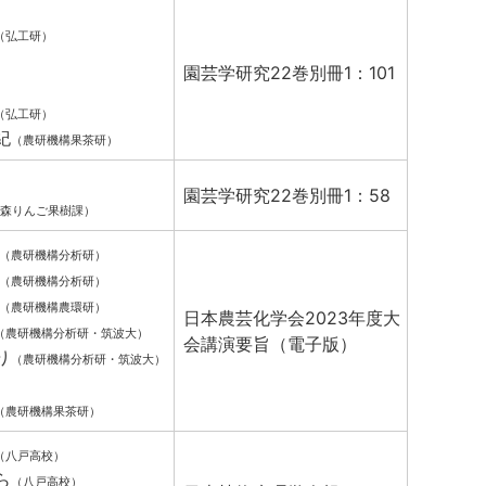
（弘工研）
園芸学研究22巻別冊1：101
（弘工研）
紀
（農研機構果茶研）
園芸学研究22巻別冊1：58
森りんご果樹課）
（農研機構分析研）
（農研機構分析研）
（農研機構農環研）
日本農芸化学会2023年度大
（農研機構分析研・筑波大）
会講演要旨（電子版）
り
（農研機構分析研・筑波大）
（農研機構果茶研）
（八戸高校）
ら
（八戸高校）