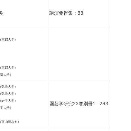
美
講演要旨集：88
（京都大学）
（京都大学）
都大学）
（弘前大学）
（弘前大学）
（岩手大学）
園芸学研究22巻別冊1：263
手大学）
（富山農水セ）