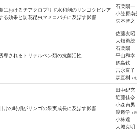
石栗陽一
期におけるチアクロプリド水和剤のリンゴクビレア
小笠原南
する効果と訪花昆虫マメコバチに及ぼす影響
矢本智之
佐藤友昭
大畑勇統
石栗陽一
誘導されるトリテルペン類の抗菌活性
平山和幸
鶴島鉄
吉永直子
森直樹
（京
田中紀充
近藤佳奈
小森貞男
掛けの時期がリンゴの果実成長に及ぼす影響
渡邉学
（岩
小林達
大城克明