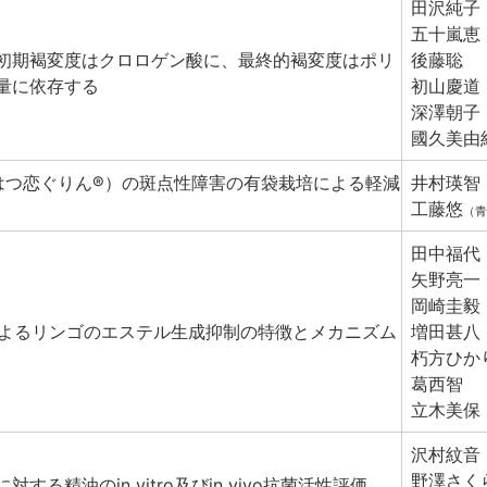
田沢純子
五十嵐恵
初期褐変度はクロロゲン酸に、最終的褐変度はポリ
後藤聡
量に依存する
初山慶道
深澤朝子
國久美由
’（はつ恋ぐりん®）の斑点性障害の有袋栽培による軽減
井村瑛智
工藤悠
（青
田中福代
矢野亮一
岡崎圭毅
理によるリンゴのエステル生成抑制の特徴とメカニズム
増田甚八
朽方ひか
葛西智
立木美保
沢村紋音
野澤さく
する精油のin vitro及びin vivo抗菌活性評価