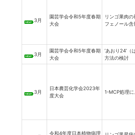
園芸学会令和5年度春期
リンゴ果肉の
3月
大会
フェノール含
園芸学会令和5年度春期
’あおり24
3月
大会
方法の検討
日本農芸化学会2023年
3月
1-MCP処
度大会
令和4年度日本植物病理
リンゴ黒星病に対