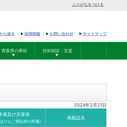
ふりがなをつける
から探す
採用情報
お問い合わせ
サイトマップ
青森県の果樹
技術相談・支援
2024年2月21日
表者及び共著者
掲載誌名
はりんご研以外の所属）