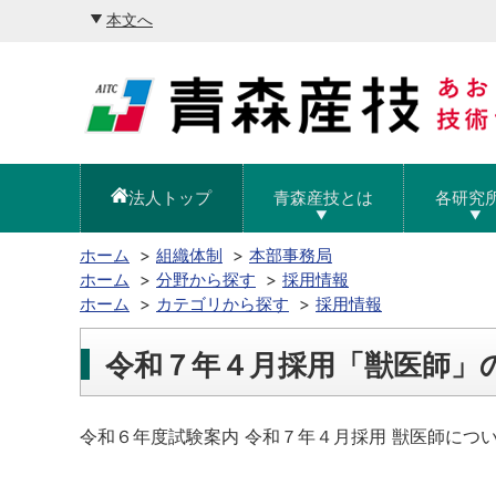
本文へ
法人トップ
青森産技とは
各研究
ホーム
組織体制
本部事務局
ホーム
分野から探す
採用情報
ホーム
カテゴリから探す
採用情報
令和７年４月採用「獣医師」
令和６年度試験案内 令和７年４月採用 獣医師につ