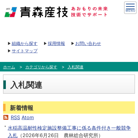
組織から探す
採用情報
お問い合わせ
サイトマップ
ホーム
カテゴリから探す
入札関連
入札関連
新着情報
RSS
Atom
水稲高温耐性検定施設整備工事に係る条件付き一般競争
入札
（
2026年6月26日
農林総合研究所
）