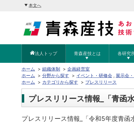
本文へ
法人トップ
青森産技とは
各研究
ホーム
組織体制
企画経営室
ホーム
分野から探す
イベント・研修会
,
展示会・
ホーム
カテゴリから探す
プレスリリース
プレスリリース情報_「青函
プレスリリース情報_「令和5年度青函