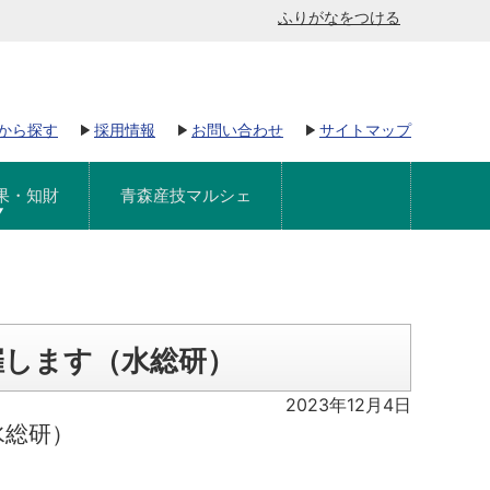
ふりがなをつける
から探す
採用情報
お問い合わせ
サイトマップ
果・知財
青森産技マルシェ
催します（水総研）
2023年12月4日
水総研）