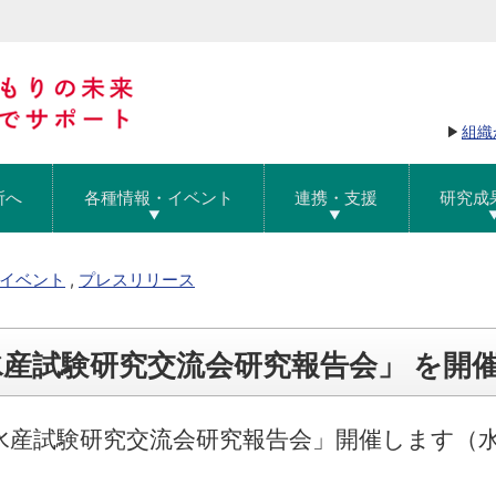
組織
所へ
各種情報・イベント
連携・支援
研究成
イベント
,
プレスリリース
水産試験研究交流会研究報告会」 を開
水産試験研究交流会研究報告会」開催します
（