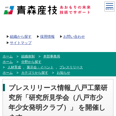
組織から探す
採用情報
お問い合わせ
サイトマップ
ホーム
組織体制
本部事務局
ホーム
分野から探す
,
,
人材育成
展示会・イベント
プレスリリース
ホーム
カテゴリから探す
お知らせ
プレスリリース情報_八戸工業研
究所「研究所見学会（八戸市少
年少女発明クラブ）」 を開催し