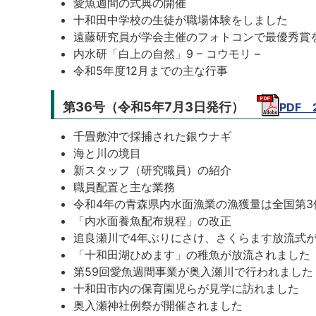
愛魚週間の式典の開催
十和田中学校の生徒が職場体験をしました
遠藤研究員が学会主催のフォトコンで最優秀賞
内水研「白上の自然」9 – コウモリ –
令和5年度12月までの主な行事
第36号（令和5年7月3日発行）
PDF 
千畳敷沖で採捕された銀ウナギ
海と川の境目
新スタッフ（研究職員）の紹介
職員配置と主な業務
令和4年の青森県内水面漁業の漁獲量は全国第3
「内水面養魚配布規程」の改正
追良瀬川で4年ぶりにさけ、さくらます放流式
「十和田湖ひめます」の稚魚が放流されました
第59回愛魚週間事業が奥入瀬川で行われました
十和田市内の保育園児らが見学に訪れました
奥入瀬神社例祭が開催されました