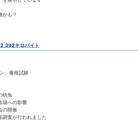
）
物かも？
 2,392キロバイト
ン」養殖試験
の幼魚
魚場への影響
会の開催
等調査が行われました