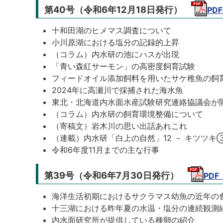
第40号（令和6年12月18日発行）
PD
十和田湖のヒメマス調査について
小川原湖における塩分の記録的上昇
（コラム）内水研の池にハスが出現
「青い森紅サーモン」の高密度飼育試験
フィードオイル添加飼料を用いたサケ稚魚の飼
2024年に高瀬川で採捕された海水魚
東北・北海道内水面水産試験研究連絡協議会が
（コラム）内水研の飼育環境整備について
（寄稿文）岩木川の思い出話あれこれ
（連載）内水研「白上の自然」12 － キツツキ
令和6年度11月までの主な行事
第39号（令和6年7月30日発行）
PDF
海洋生活初期におけるサクラマス幼魚の近年の
十三湖における昨年夏の水温・塩分の連続観測
内水面研究所が提供している種卵の紹介