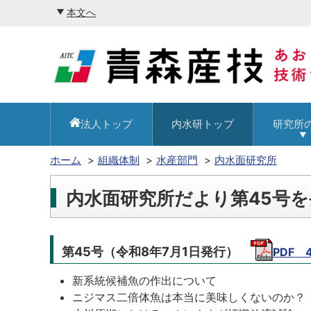
本文へ
法人トップ
内水研トップ
研究所
ホーム
組織体制
水産部門
内水面研究所
内水面研究所だより第45号
第45号（令和8年7月1日発行）
PDF 
新系統候補魚の作出について
ニジマス二倍体魚は本当に美味しくないのか？