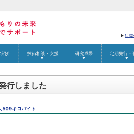
組織
の紹介
技術相談・支援
研究成果
定期発行・
を発行しました
4,509キロバイト