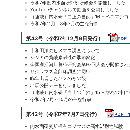
令和7年度内水面研究所研修会を開催しました
YouTubeチャンネルで動画を公開しました！
（連載）内水研「白上の自然」16 – ベニマシコ 
令和7年11月～8年3月の主な行事
第43号（令和7年12月9日発行）
PDF
十和田湖のヒメマス調査について
シジミの貧酸素耐性の季節変化
全国湖沼河川養殖研究会第97回大会が開催され
サクラマス産卵床調査に同行
昨年出現したハスのその後
出展公開デーを行いました
（連載）内水研「白上の自然」15 – 群れの中に
令和7年7月～10月の主な行事
第42号（令和7年7月7日発行）
PDF 
内水面研究所保有ニジマスの高水温耐性試験