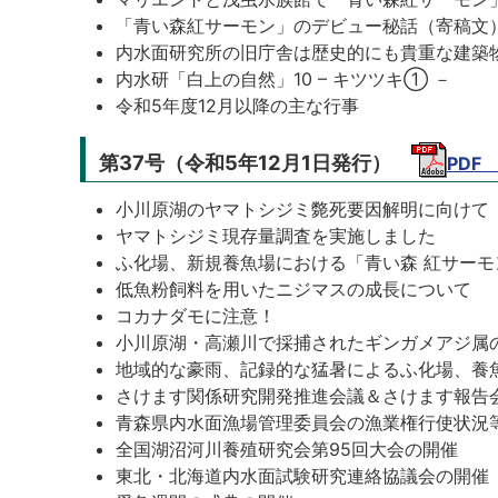
「青い森紅サーモン」のデビュー秘話（寄稿文
内水面研究所の旧庁舎は歴史的にも貴重な建築
内水研「白上の自然」10 – キツツキ① －
令和5年度12月以降の主な行事
第37号（令和5年12月1日発行）
PDF
小川原湖のヤマトシジミ斃死要因解明に向けて
ヤマトシジミ現存量調査を実施しました
ふ化場、新規養魚場における「青い森 紅サーモ
低魚粉飼料を用いたニジマスの成長について
コカナダモに注意！
小川原湖・高瀬川で採捕されたギンガメアジ属
地域的な豪雨、記録的な猛暑によるふ化場、養
さけます関係研究開発推進会議＆さけます報告
青森県内水面漁場管理委員会の漁業権行使状況
全国湖沼河川養殖研究会第95回大会の開催
東北・北海道内水面試験研究連絡協議会の開催