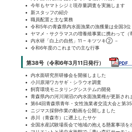
今年もヤマトシジミ現存量調査を実施します
新スタッフの紹介
職員配置と主な業務
令和5年の青森県内水面漁業の漁獲量は全国3位
ヤマメ・サクラマスの増養殖事業に携わって（
内水研「白上の自然」11 – キツツキ② －
令和6年度のこれまでの主な行事
第38号（令和6年3月11日発行）
PDF
内水面研究所研修会を開催しました
小川原湖ワカサギ・シラウオ調査
飼育環境モニタリングシステムの開発
青森県内の河川湖沼の内水面漁業権が更新され
第64回青森県青年・女性漁業者交流大会と第3
ニジマス採卵作業の動画を公開しました
赤川（青森市）に遡上したサケ
全国水産試験場長会で地域の抱える懸案事項を
マリエントと浅虫水族館で「青い森紅サーモン