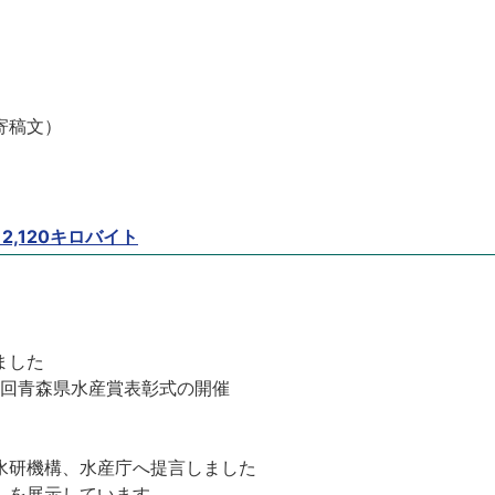
寄稿文）
 2,120キロバイト
ました
5回青森県水産賞表彰式の開催
水研機構、水産庁へ提言しました
」を展示しています