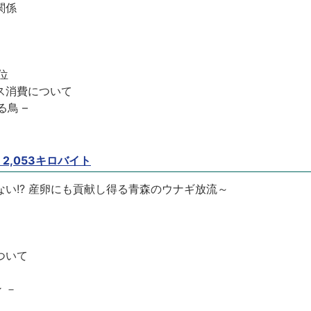
関係
位
ス消費について
鳥 –
 2,053キロバイト
い!? 産卵にも貢献し得る青森のウナギ放流～
ついて
 －