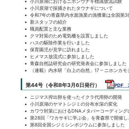
小川原湖におけるニホンウナギ標識放流試験
小川原湖で採捕されたタウナギについて
令和7年の青森県内水面漁業の漁獲量は全国第3
新スタッフの紹介
職員配置と主な業務
クマ対策のため電気柵を設置しました
ハスの駆除作業を行いました
保育園児が見学に訪れました
ヒメマス放流式に参加しました
青森自然誌研究会の研究発表会に参加しました
（連載）内水研「白上の自然」17 – ニホンカモシ
第44号（令和8年3月6日発行）
PDF 
ニジマス搾出卵を使ったイクラ代用卵の開発
小川原湖のヤマトシジミの分布水深の変化
カワウ対策におけるDNAメタバーコーディング
第28回「ワカサギに学ぶ会」を青森県で開催し
第8回全国シジミシンポジウムに参加しました