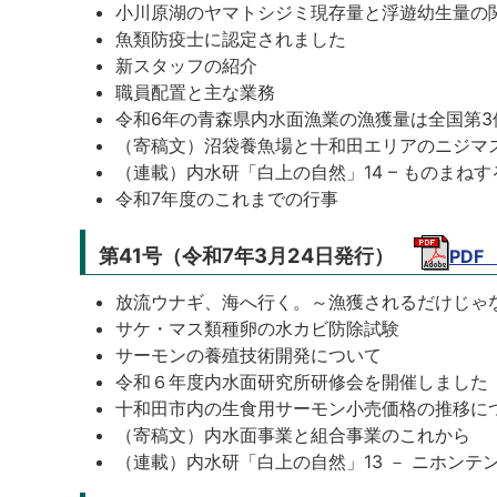
小川原湖のヤマトシジミ現存量と浮遊幼生量の
魚類防疫士に認定されました
新スタッフの紹介
職員配置と主な業務
令和6年の青森県内水面漁業の漁獲量は全国第3
（寄稿文）沼袋養魚場と十和田エリアのニジマ
（連載）内水研「白上の自然」14 – ものまねする
令和7年度のこれまでの行事
第41号（令和7年3月24日発行）
PDF
放流ウナギ、海へ行く。～漁獲されるだけじゃな
サケ・マス類種卵の水カビ防除試験
サーモンの養殖技術開発について
令和６年度内水面研究所研修会を開催しました
十和田市内の生食用サーモン小売価格の推移に
（寄稿文）内水面事業と組合事業のこれから
（連載）内水研「白上の自然」13 － ニホンテン