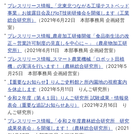
プレスリリース情報_「北東北つながる工場テストベッド
事業」お披露目会及びIoT技術研修会を開催します（工業
総合研究所）
（
2021年6月22日
本部事務局 企画経営
室
）
プレスリリース情報_農産加工研修開催「食品衛生法の改
正～営業許可制度の見直しを中心に～」（農産物加工研
究所）
（
2021年6月11日
本部事務局 企画経営室
）
プレスリリース情報_スマート農業機械「ロボット田植
機」の実演を行います！（農林総合研究所）
（
2021年5
月25日
本部事務局 企画経営室
）
【重要なお知らせ】りんご史料館と所内園地の視察案内
を休止します
（
2021年5月11日
りんご研究所
）
令和２年度（第４１回）りんご研究所 試験成果・情報発
表会（重要な追記お知らせあり）
（
2021年2月16日
り
んご研究所
）
プレスリリース情報_「令和２年度農林総合研究所 研究
成果発表会」を開催します！（農林総合研究所）
（
2021