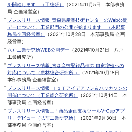
を開催します！（工総研）
（
2021年11月5日
本部事務
局 企画経営室
）
プレスリリース情報_青森県産業技術センターのWeb公開
デーについて、工業部門の公開が始まります！（本部事
務局企画経営室）
（
2021年10月28日
本部事務局 企画
経営室
）
八戸工業研究所WEB公開デー
（
2021年10月21日
八戸
工業研究所
）
プレスリリース情報_青森産技登録品種の 自家増殖への
対応について（農林総合研究所 ）
（
2021年10月18日
本部事務局 企画経営室
）
プレスリリース情報_ＩｏＴアイデアソン＆ハッカソンの
開催について（工業総合研究所）
（
2021年10月14日
本
部事務局 企画経営室
）
プレスリリース情報__「商品企画支援ツールV-Cupアプ
リ」デビュー（弘前工業研究所）
（
2021年9月30日
本
部事務局 企画経営室
）