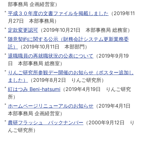
部事務局 企画経営室
）
平成３０年度の文書ファイルを掲載しました
（
2019年11
月27日
本部事務局
）
定款変更認可
（
2019年10月21日
本部事務局 総務室
）
随意契約に関する公示（財務会計システム更新業務委
託）
（
2019年10月11日
本部部門
）
退職職員の再就職状況の公表について
（
2019年9月19
日
本部事務局 総務室
）
りんご研究所参観デー開催のお知らせ（ポスター追加し
ました）
（
2019年8月2日
りんご研究所
）
紅はつみ Beni-hatsumi
（
2019年4月19日
りんご研究
所
）
ホームページリニューアルのお知らせ
（
2019年4月1日
本部事務局 企画経営室
）
農研フラッシュ バックナンバー
（
2000年9月12日
り
んご研究所
）