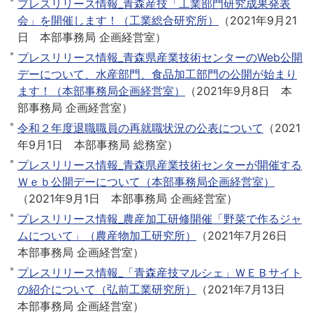
プレスリリース情報_青森産技「工業部門研究成果発表
会」を開催します！（工業総合研究所）
（
2021年9月21
日
本部事務局 企画経営室
）
プレスリリース情報_青森県産業技術センターのWeb公開
デーについて、水産部門、食品加工部門の公開が始まり
ます！（本部事務局企画経営室）
（
2021年9月8日
本
部事務局 企画経営室
）
令和２年度退職職員の再就職状況の公表について
（
2021
年9月1日
本部事務局 総務室
）
プレスリリース情報_青森県産業技術センターが開催する
Ｗｅｂ公開デーについて（本部事務局企画経営室）
（
2021年9月1日
本部事務局 企画経営室
）
プレスリリース情報_農産加工研修開催「野菜で作るジャ
ムについて」（農産物加工研究所）
（
2021年7月26日
本部事務局 企画経営室
）
プレスリリース情報_「青森産技マルシェ」ＷＥＢサイト
の紹介について（弘前工業研究所）
（
2021年7月13日
本部事務局 企画経営室
）