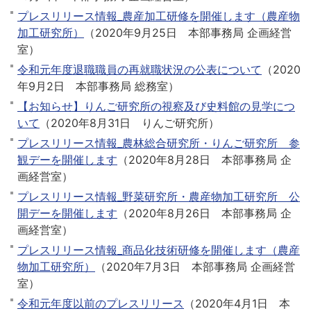
プレスリリース情報_農産加工研修を開催します（農産物
加工研究所）
（
2020年9月25日
本部事務局 企画経営
室
）
令和元年度退職職員の再就職状況の公表について
（
2020
年9月2日
本部事務局 総務室
）
【お知らせ】りんご研究所の視察及び史料館の見学につ
いて
（
2020年8月31日
りんご研究所
）
プレスリリース情報_農林総合研究所・りんご研究所 参
観デーを開催します
（
2020年8月28日
本部事務局 企
画経営室
）
プレスリリース情報_野菜研究所・農産物加工研究所 公
開デーを開催します
（
2020年8月26日
本部事務局 企
画経営室
）
プレスリリース情報_商品化技術研修を開催します（農産
物加工研究所）
（
2020年7月3日
本部事務局 企画経営
室
）
令和元年度以前のプレスリリース
（
2020年4月1日
本