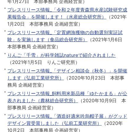
年1月27日
本部事務局 企画経営室
）
プレスリリース情報_「令和２年度青森県水産試験研究成
果報告会」を開催します！（水産総合研究所）
（
2021年
1月20日
本部事務局 企画経営室
）
プレスリリース情報_「定置網漁獲物の自動選別実証試
験」を実施します（食品総合研究所）
（
2021年1月6日
本部事務局 企画経営室
）
りんご「千雪」が科学雑誌natureで紹介されました
（
2021年1月5日
りんご研究所
）
プレスリリース情報_「デザイン相談会（秋冬）」を開催
します（弘前工業研究所）
（
2020年10月23日
本部事
務局 企画経営室
）
プレスリリース情報_飼料用米新品種「ゆたかまる」が公
表されました（農林総合研究所）
（
2020年10月9日
本
部事務局 企画経営室
）
プレスリリース情報_「酒造好適米吟烏帽子展」がグッド
デザイン賞受賞しました（弘前工業研究所）
（
2020年
10月2日
本部事務局 企画経営室
）