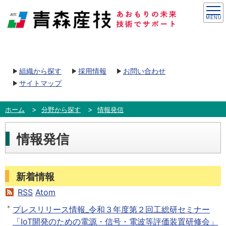
組織から探す
採用情報
お問い合わせ
サイトマップ
ホーム
分野から探す
情報発信
情報発信
新着情報
RSS
Atom
プレスリリース情報_令和３年度第２回工総研セミナー
「IoT開発のための電源・信号・電波等評価装置研修会」