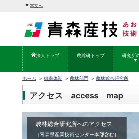
本文へ
法人トップ
農総研トップ
研究所
ホーム
組織体制
農林部門
農林総合研究所
アクセス access map
農林総合研究所へのアクセス
［青森県産業技術センター本部含む］