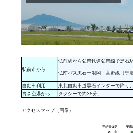
弘前駅から弘南鉄道弘南線で黒石駅
弘前市から
弘南バス黒石ー浪岡－高野線（馬場
自動車利用
東北自動車道黒石インターで降り、
青森空港から
タクシーで約35分。
アクセスマップ（画像）