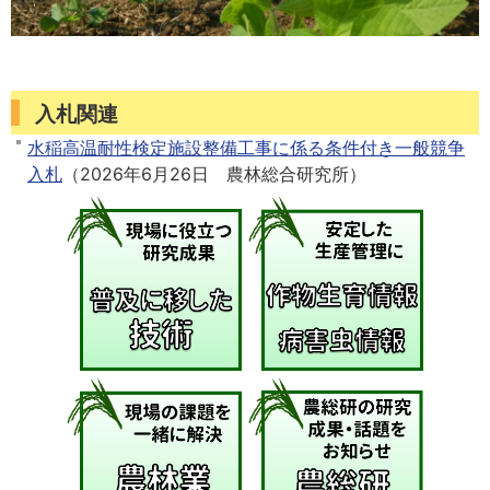
入札関連
水稲高温耐性検定施設整備工事に係る条件付き一般競争
入札
（
2026年6月26日
農林総合研究所
）