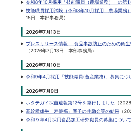
令和8年10月採用「技能職員（農場業務）」の第
技能職員採用試験（令和8年10月採用 農場業務
15日
本部事務局
）
2026年7月13日
プレスリリース情報 食品事故防止のための衛生
（
2026年7月13日
本部事務局
）
2026年7月10日
令和9年4月採用「技能職員(畜産業務)」募集につ
2026年7月9日
ホタテガイ採苗速報第12号を発行しました
（
202
基幹種雄牛「寿優福」産子の共励会等の結果
（
20
令和９年4月採用食品加工研究職員の募集につい