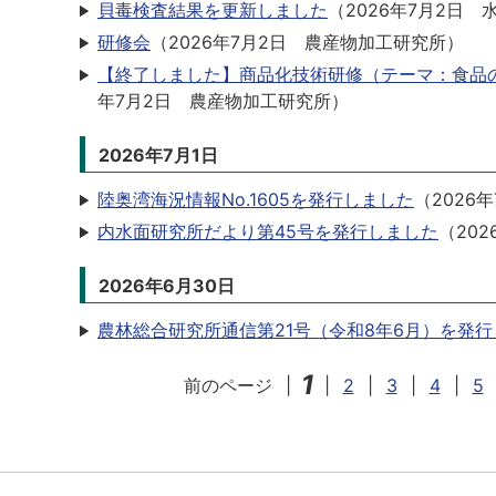
貝毒検査結果を更新しました
（
2026年7月2日
研修会
（
2026年7月2日
農産物加工研究所
）
【終了しました】商品化技術研修（テーマ：食品の
年7月2日
農産物加工研究所
）
2026年7月1日
陸奥湾海況情報No.1605を発行しました
（
2026年
内水面研究所だより第45号を発行しました
（
202
2026年6月30日
農林総合研究所通信第21号（令和8年6月）を発
1
前のページ
|
|
2
|
3
|
4
|
5