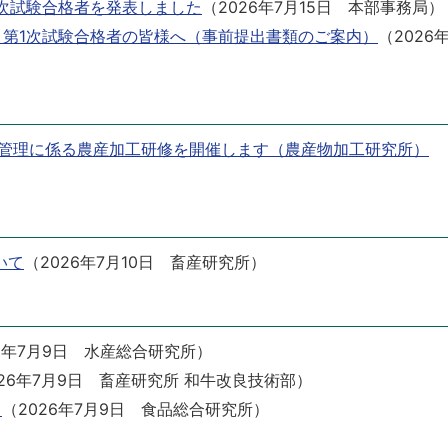
1次試験合格者を発表しました
（
2026年7月15日
本部事務局
）
）第1次試験合格者の皆様へ（事前提出書類のご案内）
（
2026
管理に係る農産加工研修を開催します（農産物加工研究所）
いて
（
2026年7月10日
畜産研究所
）
6年7月9日
水産総合研究所
）
26年7月9日
畜産研究所 和牛改良技術部
）
て
（
2026年7月9日
食品総合研究所
）