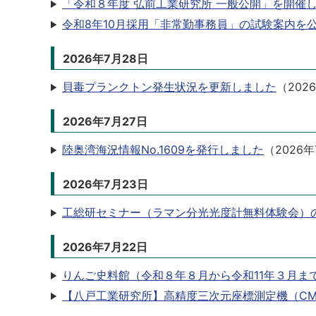
「令和８年度 弘前工業研究所 一般公開」を開催
令和8年10月採用「非常勤事務員」の試験案内を
2026年7月28日
貝毒プランクトン発生状況を更新しました
（
202
2026年7月27日
陸奥湾海況情報No.1609を発行しました
（
2026年
2026年7月23日
工総研セミナー（ラマン分光光度計無料体験会）
2026年7月22日
りんご史料館（令和８年８月から令和11年３月ま
【八戸工業研究所】高精度三次元座標測定機（C