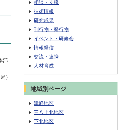
相談・支援
技術情報
研究成果
刊行物・発行物
イベント・研修会
情報発信
交流・連携
本部
人材育成
務局
）
地域別ページ
津軽地区
三八上北地区
下北地区