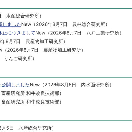
日
水産総合研究所
）
新しました
New
（
2026年8月7日
農林総合研究所
）
休止につきまして
New
（
2026年8月7日
八戸工業研究所
）
6年8月7日
農産物加工研究所
）
w
（
2026年8月7日
農産物加工研究所
）
りんご研究所
）
を公開しました
New
（
2026年8月6日
内水面研究所
）
畜産研究所 和牛改良技術部
）
畜産研究所 和牛改良技術部
）
8月5日
水産総合研究所
）