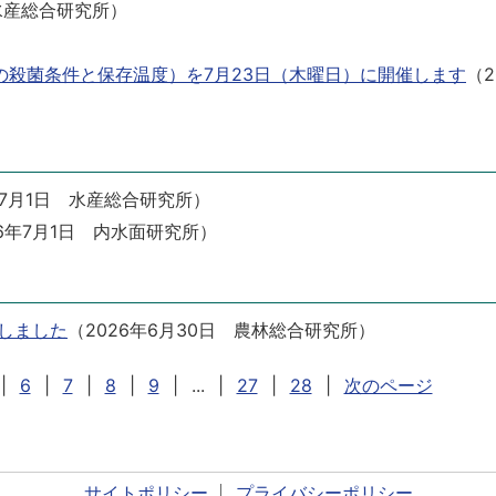
水産総合研究所
）
殺菌条件と保存温度）を7月23日（木曜日）に開催します
（
2
7月1日
水産総合研究所
）
6年7月1日
内水面研究所
）
行しました
（
2026年6月30日
農林総合研究所
）
|
6
|
7
|
8
|
9
|
...
|
27
|
28
|
次のページ
サイトポリシー
プライバシーポリシー