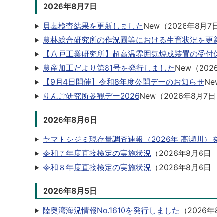
2026年8月7日
貝毒検査結果を更新しました
New
（
2026年8月7
農林総合研究所の作況圃等における生育状況を更
【八戸工業研究所】超高温雰囲気焼成装置の受付
農産加工だより第81号を発行しました
New
（
202
【9月4日開催】令和8年度公開デーのお知らせ
Ne
りんご研究所参観デー2026
New
（
2026年8月7日
2026年8月6日
ヤマトシジミ現存量調査速報（2026年 高瀬川）
令和７年度直接検定の実施状況
（
2026年8月6日
令和８年度直接検定の実施状況
（
2026年8月6日
2026年8月5日
陸奥湾海況情報No.1610を発行しました
（
2026年